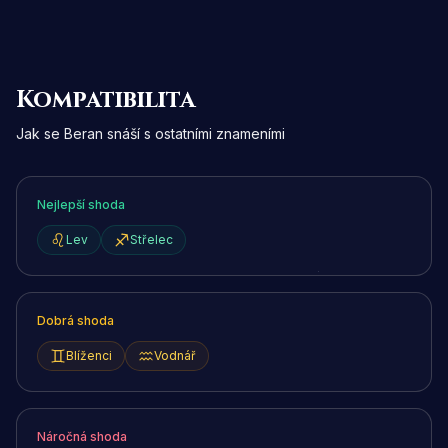
Kompatibilita
Jak se Beran snáší s ostatními znameními
Nejlepší shoda
Lev
Střelec
Dobrá shoda
Blíženci
Vodnář
Náročná shoda