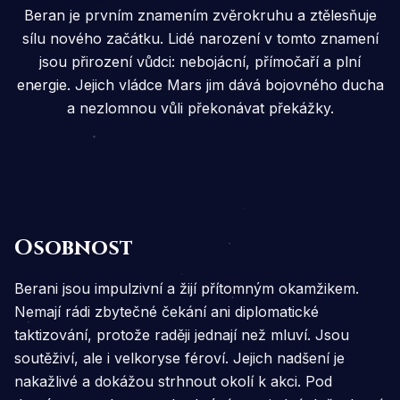
Beran je prvním znamením zvěrokruhu a ztělesňuje
sílu nového začátku. Lidé narození v tomto znamení
jsou přirození vůdci: nebojácní, přímočaří a plní
energie. Jejich vládce Mars jim dává bojovného ducha
a nezlomnou vůli překonávat překážky.
Osobnost
Berani jsou impulzivní a žijí přítomným okamžikem.
Nemají rádi zbytečné čekání ani diplomatické
taktizování, protože raději jednají než mluví. Jsou
soutěživí, ale i velkoryse féroví. Jejich nadšení je
nakažlivé a dokážou strhnout okolí k akci. Pod