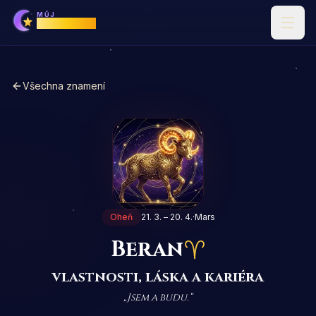
MŮJ
Horoskop
Všechna znamení
Oheň
21. 3. – 20. 4.
·
Mars
Beran
vlastnosti, láska a kariéra
„
Jsem a budu.
“