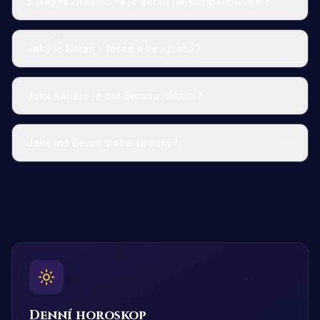
S jakými znameními je Beran nejkompatibilnější?
Jaký je Beran v lásce a ve vztahu?
Jaká kariéra je pro Berana ideální?
Jaké má Beran slabé stránky?
Denní horoskop