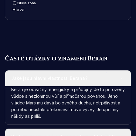
Citlivá zóna
Hlava
Časté otázky o znamení Beran
Jaké jsou hlavní vlastnosti Berana?
Beran je odvážný, energický a průbojný. Je to přirozený
vůdce s nezlomnou vůlí a přímočarou povahou. Jeho
vládce Mars mu dává bojovného ducha, netrpělivost a
potřebu neustále překonávat nové výzvy. Je upřímný,
někdy až příliš.