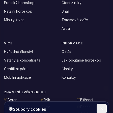
Erotický horoskop
Čtení z ruky
Natální horoskop
Snář
Minulý život
Totemové zvíře
Astra
VÍCE
INFORMACE
Hvězdné členství
O nás
Vztahy a kompatibilita
Jak počítáme horoskop
Certifikát páru
Články
Mobilní aplikace
Kontakty
ZNAMENÍ ZVĚROKRUHU
Beran
Býk
Blíženci
Rak
Lev
Panna
🍪
Soubory cookies