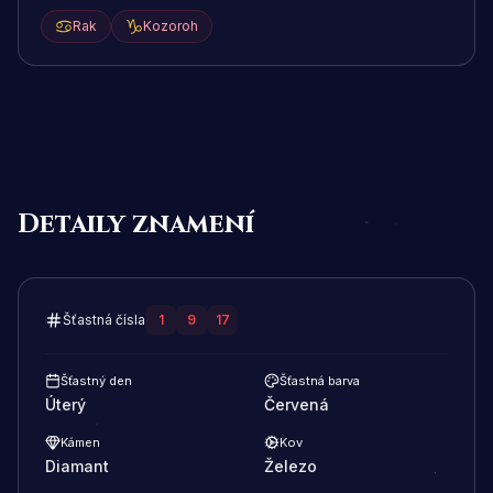
Rak
Kozoroh
Detaily znamení
Šťastná čísla
1
9
17
Šťastný den
Šťastná barva
Úterý
Červená
Kámen
Kov
Diamant
Železo