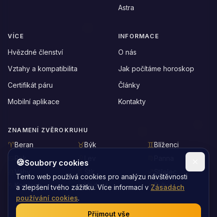
Astra
VÍCE
INFORMACE
Hvězdné členství
O nás
Vztahy a kompatibilita
Jak počítáme horoskop
Certifikát páru
Články
Mobilní aplikace
Kontakty
ZNAMENÍ ZVĚROKRUHU
Beran
Býk
Blíženci
Rak
Lev
Panna
🍪
Soubory cookies
Váhy
Štír
Střelec
Tento web používá cookies pro analýzu návštěvnosti
Kozoroh
Vodnář
Ryby
a zlepšení tvého zážitku. Více informací v
Zásadách
používání cookies
.
Přijmout vše