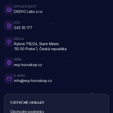
SPOLEČNOST
DIGIVO Labs s.r.o.
IČO
243 35 177
SÍDLO
Rybná 716/24, Staré Město
110 00 Praha 1, Česká republika
WEB
muj-horoskop.cz
E-MAIL
info@muj-horoskop.cz
Užitečné odkazy
Obchodní podmínky