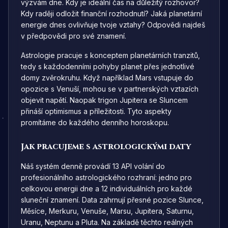
výzvám dne. Kdy je ideální čas na důležitý rozhovor?
Kdy raději odložit finanční rozhodnutí? Jaká planetární
energie dnes ovlivňuje tvoje vztahy? Odpovědi najdeš
v předpovědi pro své znamení.
Astrologie pracuje s konceptem planetárních tranzitů,
tedy s každodenními pohyby planet přes jednotlivé
domy zvěrokruhu. Když například Mars vstupuje do
opozice s Venuší, mohou se v partnerských vztazích
objevit napětí. Naopak trigon Jupitera se Sluncem
přináší optimismus a příležitosti. Tyto aspekty
promítáme do každého denního horoskopu.
Jak pracujeme s astrologickými daty
Náš systém denně provádí 13 API volání do
profesionálního astrologického rozhraní: jedno pro
celkovou energii dne a 12 individuálních pro každé
sluneční znamení. Data zahrnují přesné pozice Slunce,
Měsíce, Merkuru, Venuše, Marsu, Jupitera, Saturnu,
Uranu, Neptunu a Pluta. Na základě těchto reálných