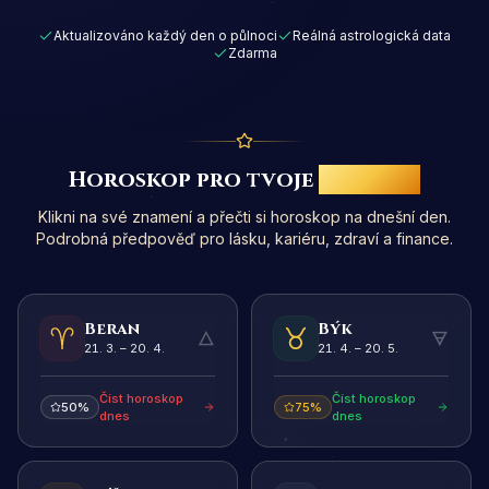
Aktualizováno každý den o půlnoci
Reálná astrologická data
Zdarma
Horoskop pro tvoje
znamení
Klikni na své znamení a přečti si horoskop na dnešní den.
Podrobná předpověď pro lásku, kariéru, zdraví a finance.
Beran
Býk
🜂
🜃
21. 3. – 20. 4.
21. 4. – 20. 5.
Číst horoskop
Číst horoskop
50
%
75
%
dnes
dnes