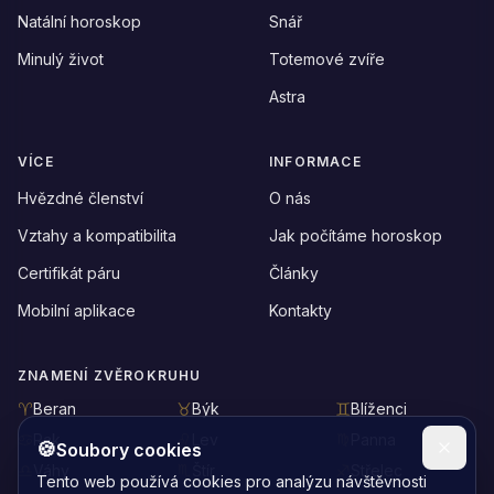
Natální horoskop
Snář
Minulý život
Totemové zvíře
Astra
VÍCE
INFORMACE
Hvězdné členství
O nás
Vztahy a kompatibilita
Jak počítáme horoskop
Certifikát páru
Články
Mobilní aplikace
Kontakty
ZNAMENÍ ZVĚROKRUHU
Beran
Býk
Blíženci
Rak
Lev
Panna
🍪
Soubory cookies
Váhy
Štír
Střelec
Tento web používá cookies pro analýzu návštěvnosti