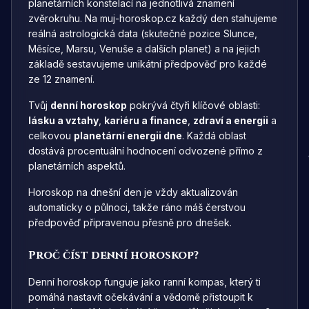
planetárních konstelací na jednotlivá znamení
zvěrokruhu. Na muj-horoskop.cz každý den stahujeme
reálná astrologická data (skutečné pozice Slunce,
Měsíce, Marsu, Venuše a dalších planet) a na jejich
základě sestavujeme unikátní předpověď pro každé
ze 12 znamení.
Tvůj
denní horoskop
pokrývá čtyři klíčové oblasti:
lásku a vztahy
,
kariéru a finance
,
zdraví a energii
a
celkovou
planetární energii dne
. Každá oblast
dostává procentuální hodnocení odvozené přímo z
planetárních aspektů.
Horoskop na dnešní den je vždy aktualizován
automaticky o půlnoci, takže ráno máš čerstvou
předpověď připravenou přesně pro dnešek.
Proč číst denní horoskop?
Denní horoskop funguje jako ranní kompas, který ti
pomáhá nastavit očekávání a vědomě přistoupit k