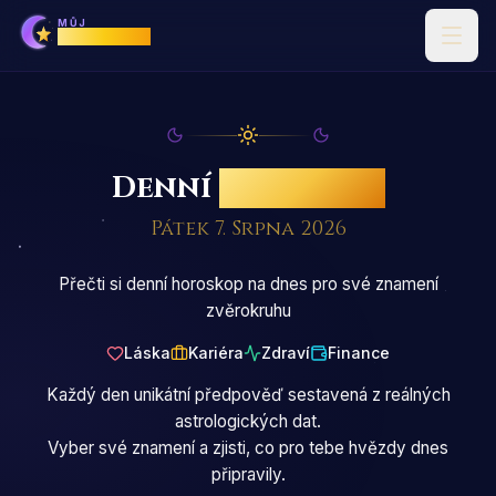
MŮJ
Horoskop
Denní
horoskop
Pátek 7. Srpna 2026
Přečti si denní horoskop na dnes pro své znamení
zvěrokruhu
Láska
Kariéra
Zdraví
Finance
Každý den unikátní předpověď sestavená z reálných
astrologických dat.
Vyber své znamení a zjisti, co pro tebe hvězdy dnes
připravily.