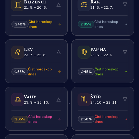
Blíženci
Rak
🜁
🜄
21. 5. – 20. 6.
21. 6. – 22. 7.
Číst horoskop
Číst horoskop
40
%
85
%
dnes
dnes
Lev
Panna
🜂
🜃
23. 7. – 22. 8.
23. 8. – 22. 9.
Číst horoskop
Číst horoskop
55
%
45
%
dnes
dnes
Váhy
Štír
🜁
🜄
23. 9. – 23. 10.
24. 10. – 22. 11.
Číst horoskop
Číst horoskop
65
%
50
%
dnes
dnes