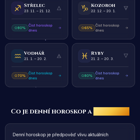
Střelec
Kozoroh
🜂
🜃
23. 11. – 21. 12.
22. 12. – 20. 1.
Číst horoskop
Číst horoskop
80
%
65
%
dnes
dnes
Vodnář
Ryby
🜁
🜄
21. 1. – 20. 2.
21. 2. – 20. 3.
Číst horoskop
Číst horoskop
70
%
80
%
dnes
dnes
Co je denní horoskop a
jak vzniká
Denní horoskop je předpověď vlivu aktuálních