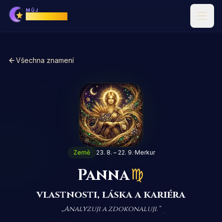
MŮJ
Horoskop
Všechna znamení
Země
23. 8. – 22. 9.
·
Merkur
Panna
vlastnosti, láska a kariéra
„
Analyzuji a zdokonaluji.
“