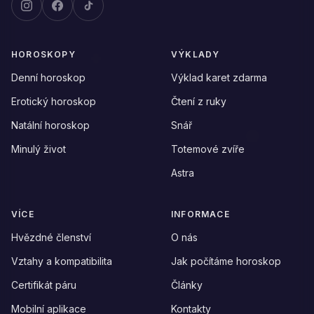
HOROSKOPY
VÝKLADY
Denní horoskop
Výklad karet zdarma
Erotický horoskop
Čtení z ruky
Natální horoskop
Snář
Minulý život
Totemové zvíře
Astra
VÍCE
INFORMACE
Hvězdné členství
O nás
Vztahy a kompatibilita
Jak počítáme horoskop
Certifikát páru
Články
Mobilní aplikace
Kontakty