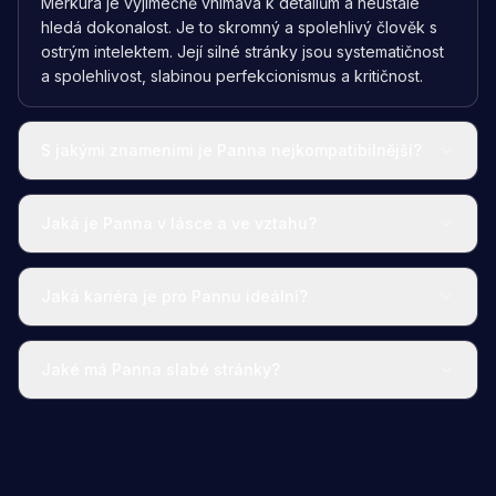
Merkura je výjimečně vnímavá k detailům a neustále
hledá dokonalost. Je to skromný a spolehlivý člověk s
ostrým intelektem. Její silné stránky jsou systematičnost
a spolehlivost, slabinou perfekcionismus a kritičnost.
S jakými znameními je Panna nejkompatibilnější?
Jaká je Panna v lásce a ve vztahu?
Jaká kariéra je pro Pannu ideální?
Jaké má Panna slabé stránky?