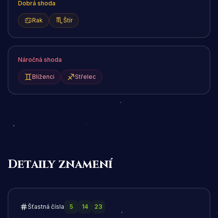
Dobrá shoda
Rak
Štír
Náročná shoda
Blíženci
Střelec
Detaily znamení
Šťastná čísla
5
14
23