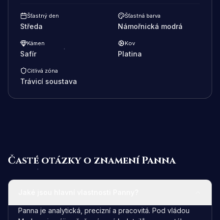
Šťastný den
Šťastná barva
Středa
Námořnická modrá
Kámen
Kov
Safír
Platina
Citlivá zóna
Trávicí soustava
Časté otázky o znamení Panna
Jaké jsou hlavní vlastnosti Panny?
Panna je analytická, precizní a pracovitá. Pod vládou