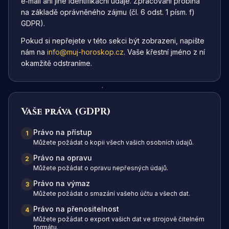
e‑mail ani jiné identifikační údaje. Zpracování probíhá
na základě oprávněného zájmu (čl. 6 odst. 1 písm. f)
GDPR).
Pokud si nepřejete v této sekci být zobrazeni, napište
nám na
info@muj-horoskop.cz
. Vaše křestní jméno z ní
okamžitě odstraníme.
Vaše práva (GDPR)
Právo na přístup
1
Můžete požádat o kopii všech vašich osobních údajů.
Právo na opravu
2
Můžete požádat o opravu nepřesných údajů.
Právo na výmaz
3
Můžete požádat o smazání vašeho účtu a všech dat.
Právo na přenositelnost
4
Můžete požádat o export vašich dat ve strojově čitelném
formátu.