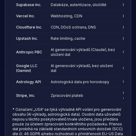
Supabase Inc.
Databáze, autentizace, úložiště
EU (Fra
Vercel Inc.
Webhosting, CDN
EU
Cloudflare Inc.
CDN, DDoS ochrana, DNS
EU
Upstash Inc.
Rate limiting, cache
EU
AI generování výkladů (Claude), bez
Anthropic PBC
USA *
uložení dat
Google LLC
AI generování výkladů, bez uložení
USA *
(Gemini)
dat
Astrology API
Astrologická data pro horoskopy
USA *
USA (E
Stripe, Inc.
Zpracování plateb
ochran
* Označení „USA“ se týká výhradně API volání pro generování
obsahu (AI výklady, astrologická data). Osobní data uživatelů
nejsou u těchto poskytovatelů trvale uložena, jsou předána
pouze za účelem zpracování konkrétního požadavku. Přenos
dat probíhá na základě standardních smluvních doložek (SCC)
dle čl. 46 GDPR a/nebo rozhodnutí o přiměřenosti EU-US Data