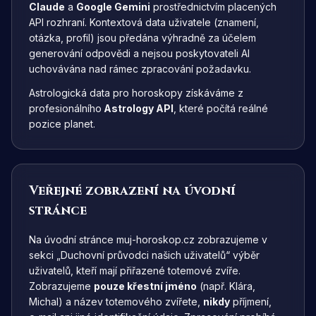
Claude
a
Google Gemini
prostřednictvím placených
API rozhraní. Kontextová data uživatele (znamení,
otázka, profil) jsou předána výhradně za účelem
generování odpovědi a nejsou poskytovateli AI
uchovávána nad rámec zpracování požadavku.
Astrologická data pro horoskopy získáváme z
profesionálního
Astrology API
, které počítá reálné
pozice planet.
Veřejné zobrazení na úvodní
stránce
Na úvodní stránce muj-horoskop.cz zobrazujeme v
sekci „Duchovní průvodci našich uživatelů“ výběr
uživatelů, kteří mají přiřazené totemové zvíře.
Zobrazujeme
pouze křestní jméno
(např. Klára,
Michal) a název totemového zvířete,
nikdy
příjmení,