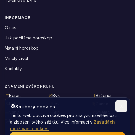
INFORMACE
O nás
Jak počítáme horoskop
Natální horoskop
Minulý život
Kontakty
ZNAMENÍ ZVĚROKRUHU
Beran
Býk
Blíženci
Rak
Lev
Panna
🍪
Soubory cookies
Váhy
Štír
Střelec
Tento web používá cookies pro analýzu návštěvnosti
Kozoroh
Vodnář
Ryby
a zlepšení tvého zážitku. Více informací v
Zásadách
používání cookies
.