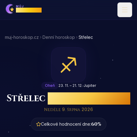
MŮJ
Horoskop
muj-horoskop.cz
Denní horoskop
Střelec
Oheň
23. 11. – 21. 12.
·
Jupiter
Střelec
denní horoskop
Neděle
9
. Srpna
2026
60
%
Celkové hodnocení dne: