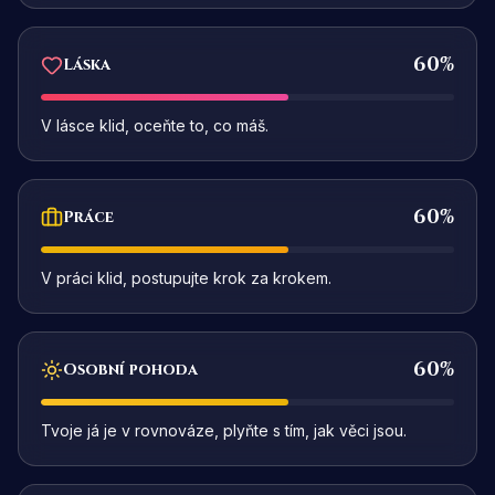
60
%
Láska
V lásce klid, oceňte to, co máš.
60
%
Práce
V práci klid, postupujte krok za krokem.
60
%
Osobní pohoda
Tvoje já je v rovnováze, plyňte s tím, jak věci jsou.