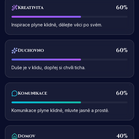
60
%
Kreativita
Inspirace plyne klidně, dělejte věci po svém.
60
%
Duchovno
Duše je v klidu, dopřej si chvíli ticha.
60
%
Komunikace
Komunikace plyne klidně, mluvte jasně a prostě.
40
%
Domov