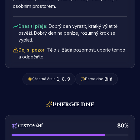
osobním prostorem.
Dnes ti přeje
:
Dobrý den vyrazit, krátký výlet tě
osvěží. Dobrý den na peníze, rozumný krok se
vyplatí.
Dej si pozor
:
Tělo si žádá pozornost, uberte tempo
a odpočiňte.
1, 8, 9
Bílá
Šťastná čísla:
Barva dne:
Energie dne
80
%
Cestování