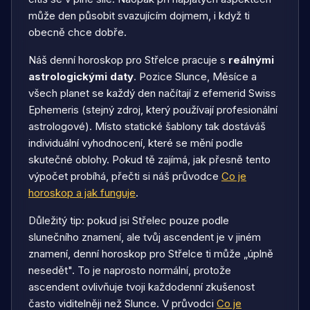
může den působit svazujícím dojmem, i když ti
obecně chce dobře.
Náš denní horoskop pro
Střelce
pracuje s
reálnými
astrologickými daty
. Pozice Slunce, Měsíce a
všech planet se každý den načítají z efemerid Swiss
Ephemeris (stejný zdroj, který používají profesionální
astrologové). Místo statické šablony tak dostáváš
individuální vyhodnocení, které se mění podle
skutečné oblohy. Pokud tě zajímá, jak přesně tento
výpočet probíhá, přečti si náš průvodce
Co je
horoskop a jak funguje
.
Důležitý tip: pokud jsi
Střelec
pouze podle
slunečního znamení, ale tvůj ascendent je v jiném
znamení, denní horoskop pro
Střelce
ti může „úplně
nesedět". To je naprosto normální, protože
ascendent ovlivňuje tvoji každodenní zkušenost
často viditelněji než Slunce. V průvodci
Co je