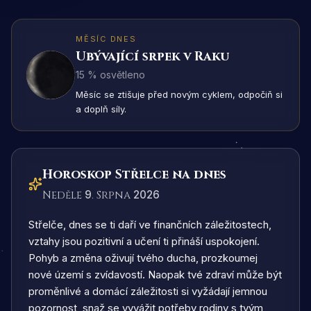
MĚSÍC DNES
Ubývající srpek v Raku
15
%
osvětleno
Měsíc se ztišuje před novým cyklem, odpočiň si
a doplň síly.
Horoskop Střelce na dnes
Neděle
9
. Srpna
2026
Střelče, dnes se ti daří ve finančních záležitostech,
vztahy jsou pozitivní a učení ti přináší uspokojení.
Pohyb a změna oživují tvého ducha, prozkoumej
nové území s zvídavostí. Naopak tvé zdraví může být
proměnlivé a domácí záležitosti si vyžádají jemnou
pozornost, snaž se vyvážit potřeby rodiny s tvým