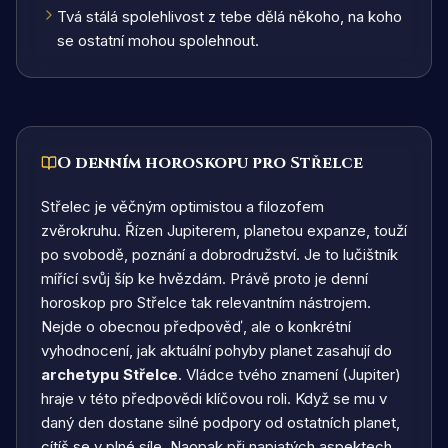
Tvá stálá spolehlivost z tebe dělá někoho, na koho
se ostatní mohou spolehnout.
O denním horoskopu pro Střelce
Střelec je věčným optimistou a filozofem
zvěrokruhu. Řízen Jupiterem, planetou expanze, touží
po svobodě, poznání a dobrodružství. Je to lučištník
mířící svůj šíp ke hvězdám.
Právě proto je denní
horoskop pro
Střelce
tak relevantním nástrojem.
Nejde o obecnou předpověď, ale o konkrétní
vyhodnocení, jak aktuální pohyby planet zasahují do
archetypu
Střelce
. Vládce tvého znamení (
Jupiter
)
hraje v této předpovědi klíčovou roli. Když se mu v
daný den dostane silné podpory od ostatních planet,
cítíš se v plné síle. Naopak při napjatých aspektech