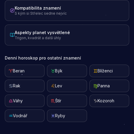
Kompatibilita znamení
S kým si Střelec sedne nejvíc
Aspekty planet vysvětlené
Trigon, kvadrát a další úhly
Denní horoskop pro ostatní znamení
♈
♉
♊
Beran
Býk
Blíženci
♋
♌
♍
Rak
Lev
Panna
♎
♏
♑
Váhy
Štír
Kozoroh
♒
♓
Vodnář
Ryby