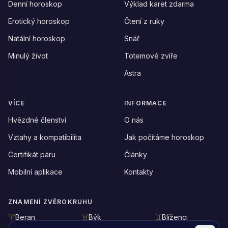
Denní horoskop
Výklad karet zdarma
Erotický horoskop
Čtení z ruky
Natální horoskop
Snář
Minulý život
Totemové zvíře
Astra
VÍCE
INFORMACE
Hvězdné členství
O nás
Vztahy a kompatibilita
Jak počítáme horoskop
Certifikát páru
Články
Mobilní aplikace
Kontakty
ZNAMENÍ ZVĚROKRUHU
Beran
Býk
Blíženci