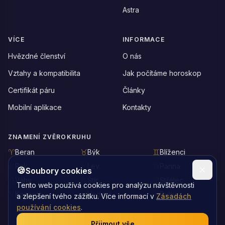
Astra
VÍCE
INFORMACE
Hvězdné členství
O nás
Vztahy a kompatibilita
Jak počítáme horoskop
Certifikát páru
Články
Mobilní aplikace
Kontakty
ZNAMENÍ ZVĚROKRUHU
Beran
Býk
Blíženci
Rak
Lev
Panna
🍪
Soubory cookies
Váhy
Štír
Střelec
Tento web používá cookies pro analýzu návštěvnosti
Kozoroh
Vodnář
Ryby
a zlepšení tvého zážitku. Více informací v
Zásadách
používání cookies
.
Přijmout vše