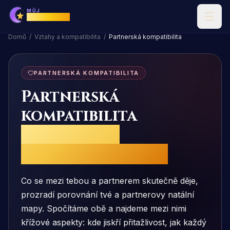
MŮJ
Horoskop
Domů
/
Vztahy a kompatibilita
/
Partnerská kompatibilita
PARTNERSKÁ KOMPATIBILITA
Partnerská
kompatibilita
očima tvé a
partnerovy mapy
Co se mezi tebou a partnerem skutečně děje,
prozradí porovnání tvé a partnerovy natální
mapy. Spočítáme obě a najdeme mezi nimi
křížové aspekty: kde jiskří přitažlivost, jak každý