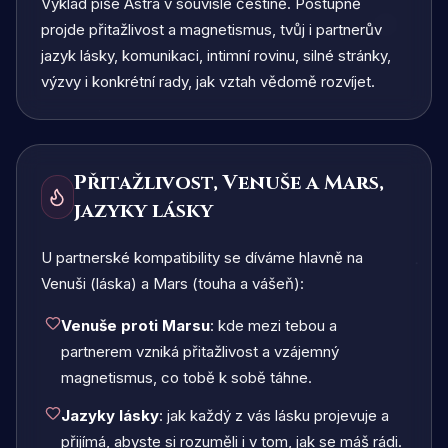
Výklad píše Astra v souvislé češtině. Postupně
projde přitažlivost a magnetismus, tvůj i partnerův
jazyk lásky, komunikaci, intimní rovinu, silné stránky,
výzvy i konkrétní rady, jak vztah vědomě rozvíjet.
Přitažlivost, Venuše a Mars,
jazyky lásky
U partnerské kompatibility se díváme hlavně na
Venuši (láska) a Mars (touha a vášeň):
Venuše proti Marsu
: kde mezi tebou a
partnerem vzniká přitažlivost a vzájemný
magnetismus, co tobě k sobě táhne.
Jazyky lásky
: jak každý z vás lásku projevuje a
přijímá, abyste si rozuměli i v tom, jak se máš rádi.