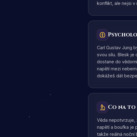
konflikt, ale nejsi 
Psycholo
Carl Gustav Jung by
svou sílu. Blesk 
dostane do vědomí a
napětí mezi nebem 
dokážeš dát bezp
Co na to
Věda nepotvrzuje,
napětí a bouřka je 
takže reálná noční