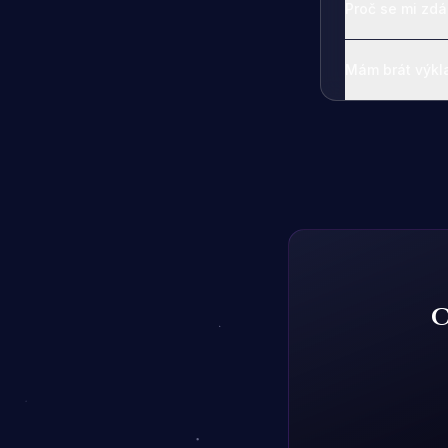
Proč se mi zdá
Mám brát výkl
C