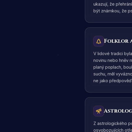
ukazují, že přehrá
být známkou, že ps
Folklor 
V lidové tradici by
novinu nebo hněv m
planý poplach, bou
suchu, měl vyváznou
ne jako předpověď
Astrolog
Z astrologického p
osvobozujících otř