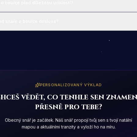
 o bouřce před důležitou událostí?
ad snáře o bouřce doslova?
PERSONALIZOVANÝ VÝKLAD
hceš vědět, co tenhle sen zname
přesně pro tebe?
Obecný snář je začátek. Náš snář propojí tvůj sen s tvojí natální
mapou a aktuálními tranzity a vyloží ho na míru.