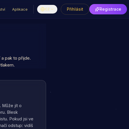
Přihlásit
Registrace
tví
Aplikace
CZ
a pak to přijde.
tlakem.
. Může jít o
éru. Blesk
istu. Pokud jsi ve
ačí odstup: vidíš