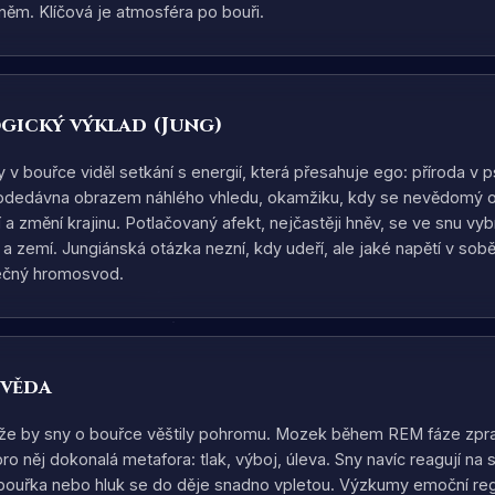
v něm. Klíčová je atmosféra po bouři.
gický výklad (Jung)
 v bouřce viděl setkání s energií, která přesahuje ego: příroda v 
je odedávna obrazem náhlého vhledu, okamžiku, kdy se nevědomý
 změní krajinu. Potlačovaný afekt, nejčastěji hněv, se ve snu vybíj
a zemí. Jungiánská otázka nezní, kdy udeří, ale jaké napětí v sob
ečný hromosvod.
 věda
 že by sny o bouřce věštily pohromu. Mozek během REM fáze zp
pro něj dokonalá metafora: tlak, výboj, úleva. Sny navíc reagují na
 bouřka nebo hluk se do děje snadno vpletou. Výzkumy emoční re