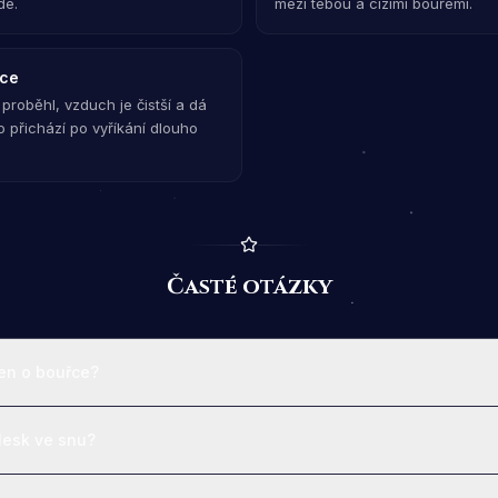
de.
mezi tebou a cizími bouřemi.
řce
t proběhl, vzduch je čistší a dá
 přichází po vyříkání dlouho
Časté otázky
en o bouřce?
esk ve snu?