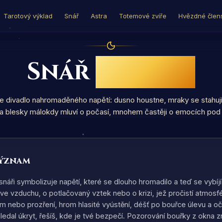
Tarotový výklad
Snář
Astra
Totemové zvíře
Hvězdné člens
Snář
Bouřka
e divadlo nahromaděného napětí: dusno houstne, mraky se stahují 
a blesky málokdy mluví o počasí, mnohem častěji o emocích pod 
význam
áři symbolizuje napětí, které se dlouho hromadilo a teď se vybíjí
el ve vzduchu, o potlačovaný vztek nebo o krizi, jež pročistí atmosf
m nebo prozření, hrom hlasité vyústění, déšť po bouřce úlevu a oč
edal úkryt, řešíš, kde je tvé bezpečí. Pozorování bouřky z okna zn