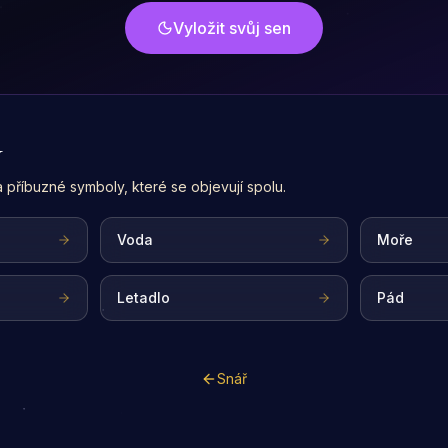
Vyložit svůj sen
y
na příbuzné symboly, které se objevují spolu.
Voda
Moře
Letadlo
Pád
Snář