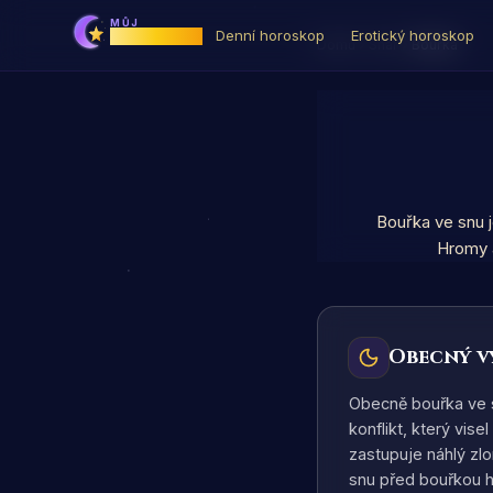
MŮJ
Horoskop
Denní horoskop
Erotický horoskop
Domů
Snář
Bouřka
Bouřka ve snu j
Hromy 
Obecný 
Obecně bouřka ve sn
konflikt, který vis
zastupuje náhlý zlo
snu před bouřkou hl