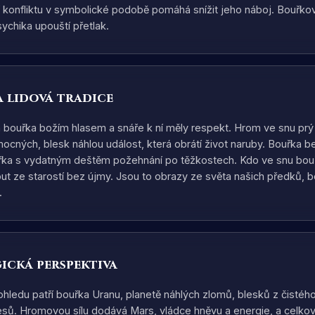
ní konfliktu v symbolické podobě pomáhá snížit jeho náboj. Bouřk
ychika upouští přetlak.
a lidová tradice
la bouřka božím hlasem a snáře k ní měly respekt. Hrom ve snu prý
ocných, blesk náhlou událost, která obrátí život naruby. Bouřka b
řka s vydatným deštěm požehnání po těžkostech. Kdo ve snu bouř
t ze starostí bez újmy. Jsou to obrazy ze světa našich předků, ber
.
ická perspektiva
ohledu patří bouřka Uranu, planetě náhlých zlomů, blesků z čistéh
esů. Hromovou sílu dodává Mars, vládce hněvu a energie, a celko