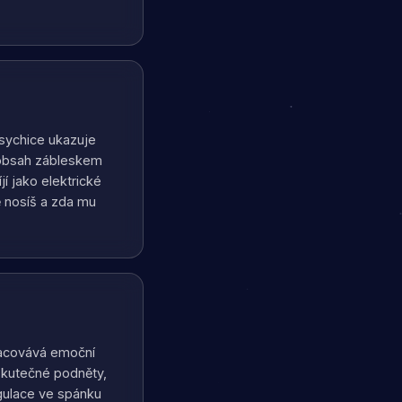
psychice ukazuje
 obsah zábleskem
í jako elektrické
ě nosíš a zda mu
racovává emoční
 skutečné podněty,
gulace ve spánku