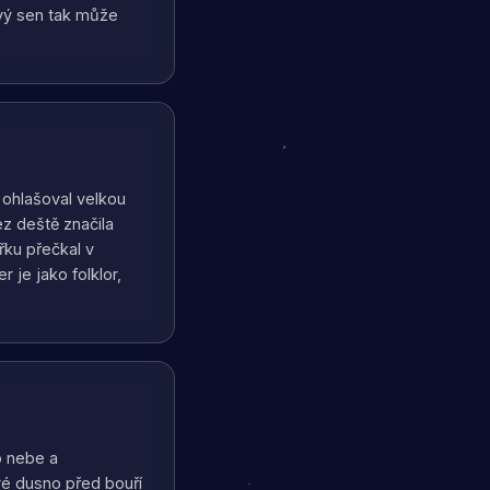
ový sen tak může
 ohlašoval velkou
ez deště značila
ku přečkal v
 je jako folklor,
o nebe a
vé dusno před bouří