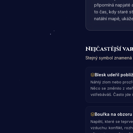
připomíná napjaté 
to čas, kdy staré s
natální mapě, ukáž
Nejčastější va
Stejný symbol znamená p
Blesk udeřil poblí
Náhlý zlom nebo prozře
Něco se změnilo z vteři
vstřebáváš. Často jde 
Bouřka na obzoru
Napětí, které se teprve
vzduchu: konflikt, roz