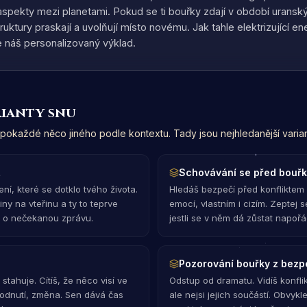
aspekty mezi planetami. Pokud se ti bouřky zdají v období uranský
truktury praskají a uvolňují místo novému. Jak tahle elektrizující e
e náš personalizovaný výklad.
rianty snu
okaždé něco jiného podle kontextu. Tady jsou nejhledanější varian
ž
Schovávání se před bouř
ní, které se dotklo tvého života.
Hledáš bezpečí před konflikte
ny na vteřinu a ty to teprve
emocí, vlastním i cizím. Zeptej se
i o nečekanou zprávu.
jestli se v něm dá zůstat napořá
Pozorování bouřky z bezp
 stahuje. Cítíš, že něco visí ve
Odstup od dramatu. Vidíš konflik
hodnutí, změna. Sen dává čas
ale nejsi jejich součástí. Obvykl