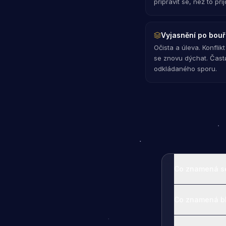
připravit se, než to přij
Vyjasnění po bou
Očista a úleva. Konflik
se znovu dýchat. Často
odkládaného sporu.
Co znamená s
Co znamená bl