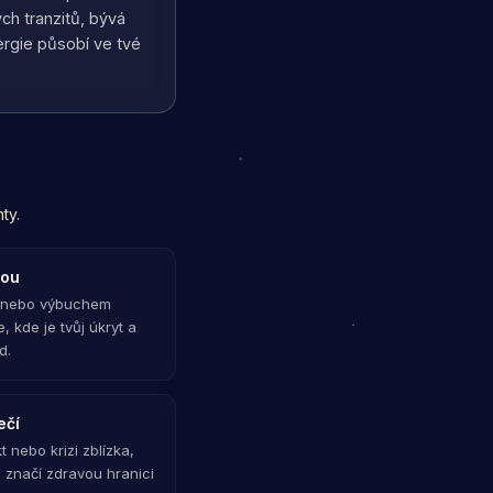
ch tranzitů, bývá
nergie působí ve tvé
ty.
kou
m nebo výbuchem
, kde je tvůj úkryt a
d.
ečí
t nebo krizi zblízka,
e značí zdravou hranici