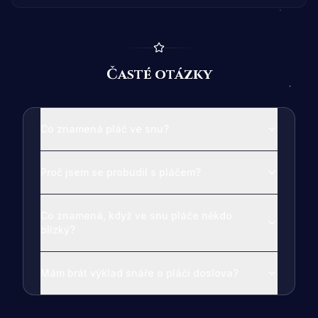
Časté otázky
Co znamená pláč ve snu?
Proč jsem se probudil s pláčem?
Co znamená, když ve snu pláče někdo
blízký?
Mám brát výklad snáře o pláči doslova?