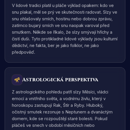
V lidové tradici platil u pláče výklad opakem: kdo ve
snu plakal, měl se prý ve skutečnosti radovat. Slzy ve
snu ohlašovaly smích, hostinu nebo dobrou zprávu,
zatímco bujarý smích ve snu naopak varoval před
smutkem. Někde se říkalo, že slzy smývají hříchy a
čistí duši. Tyto protikladné lidové výklady jsou kulturní
dědictví, ne fakta, ber je jako folklor, ne jako
předpověď.
Astrologická perspektiva
Z astrologického pohledu patří slzy Měsíci, vládci
emocí a vnitřního světa, a vodnímu živlu, který v
horoskopu zastupují Rak, Štír a Ryby. Hluboký,
očistný smutek rezonuje s Neptunem a dvanáctým
domem, kde se rozpouštějí staré bolesti. Pokud
pláčeš ve snech v období měsíčních nebo