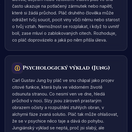
často ukazuje na potlačený zármutek nebo napětí,
které si žádá průchod. Pláč druhého člověka může
odrážet tvůj soucit, pocit viny vůči němu nebo starost
o tvůj vztah. Nemožnost se rozplakat, i když to uvnitř
bolí, zase mluví o zablokovaných citech. Rozhoduje,
co pláč doprovázelo a jaká po něm přišla úleva.
Psychologický výklad (Jung)
Carl Gustav Jung by pláč ve snu chápal jako projev
citové funkce, která byla ve vědomém životě
odsunuta stranou. Co nesmí ven ve dne, hledá
průchod v noci. Slzy jsou zároveň prastarým
obrazem očisty a rozpuštění ztuhlých obran, v
alchymii fáze zvaná solutio. Pláč tak může ohlašovat,
že se v psychice něco taje a dává do pohybu.
Jungiánský výklad se neptá, proč jsi slabý, ale