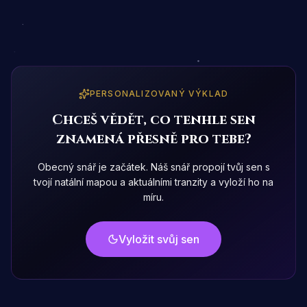
PERSONALIZOVANÝ VÝKLAD
Chceš vědět, co tenhle sen
znamená přesně pro tebe?
Obecný snář je začátek. Náš snář propojí tvůj sen s
tvojí natální mapou a aktuálními tranzity a vyloží ho na
míru.
Vyložit svůj sen