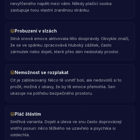
nevyřčeného napětí mezi vámi. Někdy plačící osoba
zastupuje tvou vlastní zraněnou stránku.
Probuzení v slzách
Silná snová emoce aktivovala tělo doopravdy. Obvykle značí,
že se ve spánku zpracovává hluboký zážitek, často
zármutek nebo dojetí, které přes den nedostaly prostor.
Nemožnost se rozplakat
Cit je zablokovaný. Něco tě uvnitř bolí, ale nedovolíš si to
prožít, možná z obavy, že by tě emoce přemohla. Sen
ukazuje na potřebu bezpečného prostoru.
Pláč štěstím
Smířlivá varianta. Dojetí a úleva ve snu často doprovázejí
vnitřní posun: něco těžkého se uzavřelo a psychika si
oddechla.