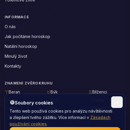
INFORMACE
O nás
Jak počítáme horoskop
Natální horoskop
Minulý život
Kontakty
ZNAMENÍ ZVĚROKRUHU
Beran
Býk
Blíženci
Rak
Lev
Panna
🍪
Soubory cookies
Váhy
Štír
Střelec
Tento web používá cookies pro analýzu návštěvnosti
Kozoroh
Vodnář
Ryby
a zlepšení tvého zážitku. Více informací v
Zásadách
používání cookies
.