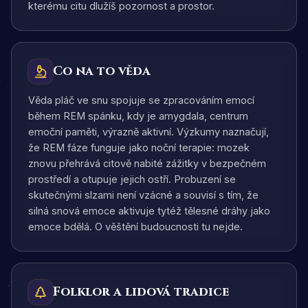
kterému citu dlužíš pozornost a prostor.
Co na to věda
Věda pláč ve snu spojuje se zpracováním emocí
během REM spánku, kdy je amygdala, centrum
emoční paměti, výrazně aktivní. Výzkumy naznačují,
že REM fáze funguje jako noční terapie: mozek
znovu přehrává citově nabité zážitky v bezpečném
prostředí a otupuje jejich ostří. Probuzení se
skutečnými slzami není vzácné a souvisí s tím, že
silná snová emoce aktivuje tytéž tělesné dráhy jako
emoce bdělá. O věštění budoucnosti tu nejde.
Folklor a lidová tradice