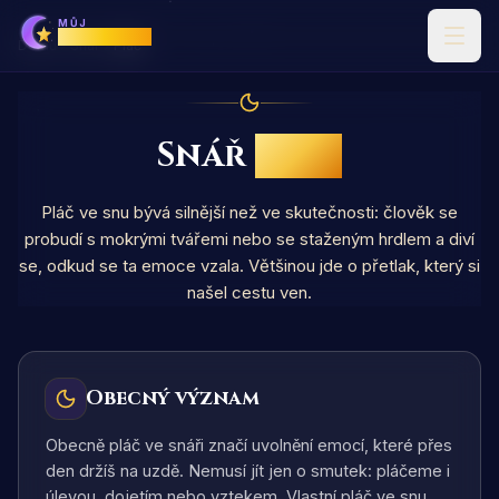
MŮJ
Horoskop
Domů
Snář
Pláč
Snář
Pláč
Pláč ve snu bývá silnější než ve skutečnosti: člověk se
probudí s mokrými tvářemi nebo se staženým hrdlem a diví
se, odkud se ta emoce vzala. Většinou jde o přetlak, který si
našel cestu ven.
Obecný význam
Obecně pláč ve snáři značí uvolnění emocí, které přes
den držíš na uzdě. Nemusí jít jen o smutek: pláčeme i
úlevou, dojetím nebo vztekem. Vlastní pláč ve snu