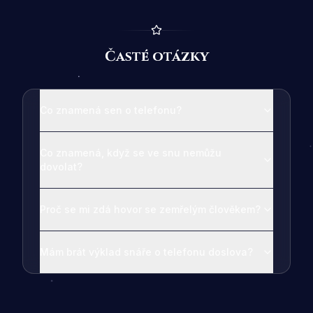
Časté otázky
Co znamená sen o telefonu?
Co znamená, když se ve snu nemůžu
dovolat?
Proč se mi zdá hovor se zemřelým člověkem?
Mám brát výklad snáře o telefonu doslova?