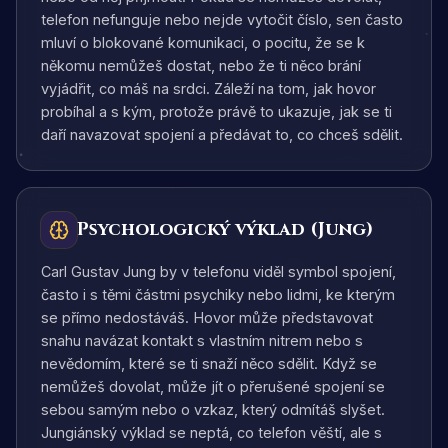
telefon nefunguje nebo nejde vytočit číslo, sen často
mluví o blokované komunikaci, o pocitu, že se k
někomu nemůžeš dostat, nebo že ti něco brání
vyjádřit, co máš na srdci. Záleží na tom, jak hovor
probíhal a s kým, protože právě to ukazuje, jak se ti
daří navazovat spojení a předávat to, co chceš sdělit.
Psychologický výklad (Jung)
Carl Gustav Jung by v telefonu viděl symbol spojení,
často i s těmi částmi psychiky nebo lidmi, ke kterým
se přímo nedostáváš. Hovor může představovat
snahu navázat kontakt s vlastním nitrem nebo s
nevědomím, které se ti snaží něco sdělit. Když se
nemůžeš dovolat, může jít o přerušené spojení se
sebou samým nebo o vzkaz, který odmítáš slyšet.
Jungiánský výklad se neptá, co telefon věští, ale s