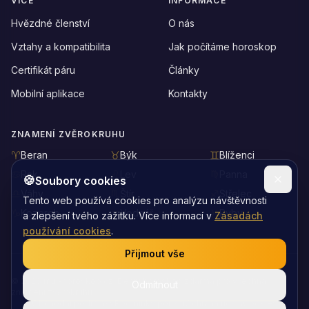
VÍCE
INFORMACE
Hvězdné členství
O nás
Vztahy a kompatibilita
Jak počítáme horoskop
Certifikát páru
Články
Mobilní aplikace
Kontakty
ZNAMENÍ ZVĚROKRUHU
Beran
Býk
Blíženci
Rak
Lev
Panna
🍪
Soubory cookies
Váhy
Štír
Střelec
Tento web používá cookies pro analýzu návštěvnosti
Kozoroh
Vodnář
Ryby
a zlepšení tvého zážitku. Více informací v
Zásadách
používání cookies
.
Přijmout vše
©
2026
muj-horoskop.cz: Denní horoskop zdarma pro všechna
Odmítnout
znamení zvěrokruhu
Obchodní podmínky
Podmínky použití
Ochrana údajů
Cookies