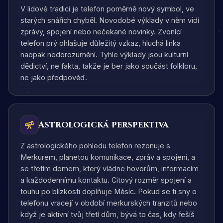
V lidové tradici je telefon poměrně nový symbol, ve
starých snářích chyběl. Novodobé výklady v něm vidí
zprávy, spojení nebo nečekané novinky. Zvonící
telefon prý ohlašuje důležitý vzkaz, hluchá linka
naopak nedorozumění. Tyhle výklady jsou kulturní
dědictví, ne fakta, takže je ber jako součást folkloru,
ne jako předpověď.
Astrologická perspektiva
Z astrologického pohledu telefon rezonuje s
Merkurem, planetou komunikace, zpráv a spojení, a
se třetím domem, který vládne hovorům, informacím
a každodennímu kontaktu. Citový rozměr spojení a
touhu po blízkosti doplňuje Měsíc. Pokud se ti sny o
telefonu vracejí v období merkurských tranzitů nebo
když je aktivní tvůj třetí dům, bývá to čas, kdy řešíš