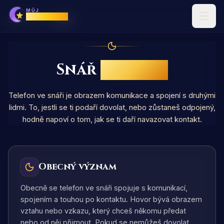
MŮJ
Horoskop
Domů
Snář
Telefon
Snář
Telefon
Telefon ve snáři je obrazem komunikace a spojení s druhými
lidmi. To, jestli se ti podaří dovolat, nebo zůstaneš odpojený,
hodně napoví o tom, jak se ti daří navazovat kontakt.
Obecný význam
Obecně se telefon ve snáři spojuje s komunikací,
spojením a touhou po kontaktu. Hovor bývá obrazem
vztahu nebo vzkazu, který chceš někomu předat
nebo od něj přijmout. Pokud se nemůžeš dovolat,