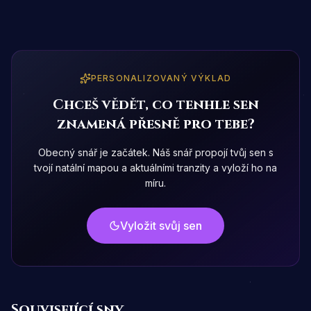
PERSONALIZOVANÝ VÝKLAD
Chceš vědět, co tenhle sen
znamená přesně pro tebe?
Obecný snář je začátek. Náš snář propojí tvůj sen s
tvojí natální mapou a aktuálními tranzity a vyloží ho na
míru.
Vyložit svůj sen
Související sny