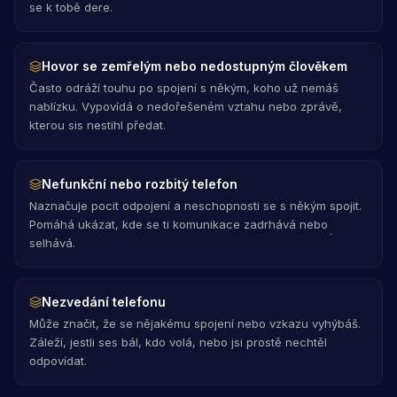
se k tobě dere.
Hovor se zemřelým nebo nedostupným člověkem
Často odráží touhu po spojení s někým, koho už nemáš
nablízku. Vypovídá o nedořešeném vztahu nebo zprávě,
kterou sis nestihl předat.
Nefunkční nebo rozbitý telefon
Naznačuje pocit odpojení a neschopnosti se s někým spojit.
Pomáhá ukázat, kde se ti komunikace zadrhává nebo
selhává.
Nezvedání telefonu
Může značit, že se nějakému spojení nebo vzkazu vyhýbáš.
Záleží, jestli ses bál, kdo volá, nebo jsi prostě nechtěl
odpovídat.