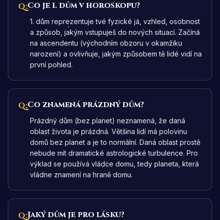
Co je 1. dům v horoskopu?
Q:
1. dům reprezentuje tvé fyzické já, vzhled, osobnost
a způsob, jakým vstupuješ do nových situací. Začíná
na ascendentu (východním obzoru v okamžiku
narození) a ovlivňuje, jakým způsobem tě lidé vidí na
první pohled.
Co znamená prázdný dům?
Q:
Prázdný dům (bez planet) neznamená, že daná
oblast života je prázdná. Většina lidí má polovinu
domů bez planet a je to normální. Daná oblast prostě
nebude mít dramatické astrologické turbulence. Pro
výklad se používá vládce domu, tedy planeta, která
vládne znamení na hraně domu.
Jaký dům je pro lásku?
Q: