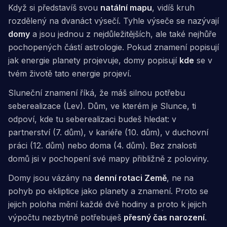
Když si představíš svou
natální mapu
, vidíš kruh
rozdělený na dvanáct výsečí. Tyhle výseče se nazývají
domy
a jsou jednou z nejdůležitějších, ale také nejhůře
pochopených částí astrologie. Pokud znamení popisují
jak
energie planety projevuje, domy popisují
kde
se v
tvém životě tato energie projeví.
Sluneční znamení říká, že máš silnou potřebu
seberealizace (Lev). Dům, ve kterém je Slunce, ti
odpoví, kde tu seberealizaci budeš hledat: v
partnerství (7. dům), v kariéře (10. dům), v duchovní
práci (12. dům) nebo doma (4. dům). Bez znalosti
domů jsi v pochopení své mapy přibližně z poloviny.
Domy jsou vázány na
denní rotaci Země
, ne na
pohyb po ekliptice jako planety a znamení. Proto se
jejich poloha mění každé dvě hodiny a proto k jejich
výpočtu nezbytně potřebuješ
přesný čas narození
.