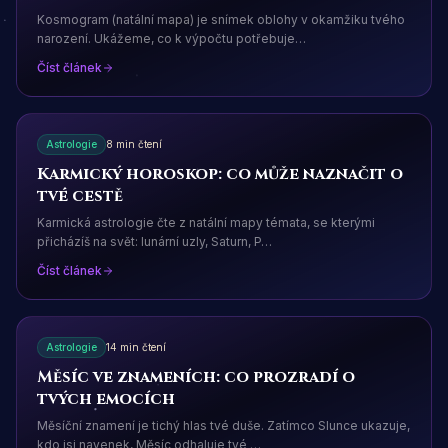
Kosmogram (natální mapa) je snímek oblohy v okamžiku tvého
narození. Ukážeme, co k výpočtu potřebuje
…
Číst článek
Astrologie
8 min čtení
Karmický horoskop: co může naznačit o
tvé cestě
Karmická astrologie čte z natální mapy témata, se kterými
přicházíš na svět: lunární uzly, Saturn, P
…
Číst článek
Astrologie
14 min čtení
Měsíc ve znameních: co prozradí o
tvých emocích
Měsíční znamení je tichý hlas tvé duše. Zatímco Slunce ukazuje,
kdo jsi navenek, Měsíc odhaluje tvé
…