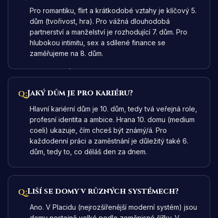
Pro romantiku, flirt a krátkodobé vztahy je klíčový 5.
dům (tvořivost, hra). Pro vážná dlouhodobá
partnerství a manželství je rozhodující 7. dům. Pro
hlubokou intimitu, sex a sdílené finance se
zaměřujeme na 8. dům.
Jaký dům je pro kariéru?
Q:
Hlavní kariérní dům je 10. dům, tedy tvá veřejná role,
profesní identita a ambice. Hrana 10. domu (medium
coeli) ukazuje, čím chceš být známý/á. Pro
každodenní práci a zaměstnání je důležitý také 6.
dům, tedy to, co děláš den za dnem.
Liší se domy v různých systémech?
Q:
Ano. V Placidu (nejrozšířenější moderní systém) jsou
domy nestejně velké podle zeměpisné šířky. V