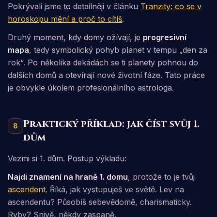
Pokrývali jsme to detailněji v článku
Tranzity: co se v
horoskopu mění a proč to cítíš
.
Druhý moment, kdy domy ožívají, je
progresivní
mapa
, tedy symbolický pohyb planet v tempu „den za
rok“. Po několika dekádách se ti planety pohnou do
dalších domů a otevírají nové životní fáze. Tato práce
je obvykle úkolem profesionálního astrologa.
Praktický příklad: jak číst svůj 1.
8
dům
Vezmi si 1. dům. Postup výkladu:
Najdi znamení na hraně 1. domu
, protože to je tvůj
ascendent
. Říká, jak vystupuješ ve světě. Lev na
ascendentu? Působíš sebevědomě, charismaticky.
Ryby? Snivě, někdy zaspaně.