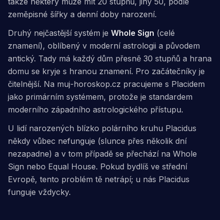
takže některý může mít 20 stupňů, jiný 50, podle
zeměpisné šířky a denní doby narození.
Druhý nejčastější systém je
Whole Sign
(celé
znamení), oblíbený v moderní astrologii a původem
antický. Tady má každý dům přesně 30 stupňů a hrana
domu se kryje s hranou znamení. Pro začátečníky je
čitelnější. Na muj-horoskop.cz pracujeme s Placidem
jako primárním systémem, protože je standardem
moderního západního astrologického přístupu.
U lidí narozených blízko polárního kruhu Placidus
někdy vůbec nefunguje (slunce přes několik dní
nezapadne) a v tom případě se přechází na Whole
Sign nebo Equal House. Pokud bydlíš ve střední
Evropě, tento problém tě netrápí; u nás Placidus
funguje vždycky.