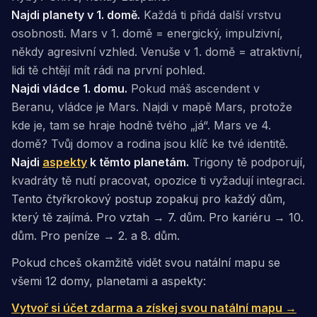
Najdi planety v 1. domě.
Každá ti přidá další vrstvu
osobnosti. Mars v 1. domě = energický, impulzivní,
někdy agresivní vzhled. Venuše v 1. domě = atraktivní,
lidi tě chtějí mít rádi na první pohled.
Najdi vládce 1. domu.
Pokud máš ascendent v
Beranu, vládce je Mars. Najdi v mapě Mars, protože
kde je, tam se hraje hodně tvého „já“. Mars ve 4.
domě? Tvůj domov a rodina jsou klíč ke tvé identitě.
Najdi
aspekty
k těmto planetám.
Trigony tě podporují,
kvadráty tě nutí pracovat, opozice ti vyžadují integraci.
Tento čtyřkrokový postup zopakuj pro každý dům,
který tě zajímá. Pro vztah → 7. dům. Pro kariéru → 10.
dům. Pro peníze → 2. a 8. dům.
Pokud chceš okamžitě vidět svou natální mapu se
všemi 12 domy, planetami a aspekty:
Vytvoř si účet zdarma a získej svou natální mapu →