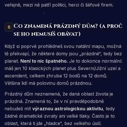
veřejně, mezi ně patří politici, herci či šéfové firem.
Co znamená prázdný dům? (a proč
6
se ho nemusíš obávat)
Když si poprvé prohlédneš svou natální mapu, možná
tě překvapí, že některé domy jsou „prázdné“, tedy bez
planet.
Není to nic špatného.
Je to dokonce normální:
máš jen 10 klasických planet plus Severní/Jižní uzel a
ascendent, celkem zhruba 12 bodů na 12 domů.
Většina lidí má polovinu domů prázdnou.
Prázdný dům neznamená, že daná oblast života je
prázdná. Znamená to, že v ní pravděpodobně
nebudeš mít
výraznou astrologickou aktivitu
, tedy
žádné dramatické zvraty ani velké tlaky. Často je to
oblast, která ti jde „hladce“, bez velkého úsilí.