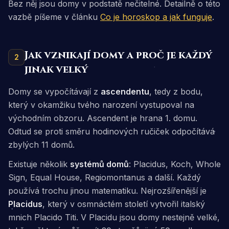
Bez něj jsou domy v podstatě nečitelné. Detailně o této
vazbě píšeme v článku
Co je horoskop a jak funguje
.
Jak vznikají domy a proč je každý
2
jinak velký
Domy se vypočítávají z
ascendentu
, tedy z bodu,
který v okamžiku tvého narození vystupoval na
východním obzoru. Ascendent je hrana 1. domu.
Odtud se proti směru hodinových ručiček odpočítává
zbylých 11 domů.
Existuje několik
systémů domů
: Placidus, Koch, Whole
Sign, Equal House, Regiomontanus a další. Každý
používá trochu jinou matematiku. Nejrozšířenější je
Placidus
, který v osmnáctém století vytvořil italský
mnich Placido Titi. V Placidu jsou domy
nestejně velké
,