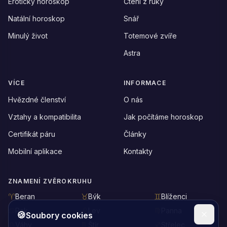
Erotický horoskop
Čtení z ruky
Natální horoskop
Snář
Minulý život
Totemové zvíře
Astra
VÍCE
INFORMACE
Hvězdné členství
O nás
Vztahy a kompatibilita
Jak počítáme horoskop
Certifikát páru
Články
Mobilní aplikace
Kontakty
ZNAMENÍ ZVĚROKRUHU
Beran
Býk
Blíženci
Rak
Lev
Panna
🍪
Soubory cookies
Váhy
Štír
Střelec