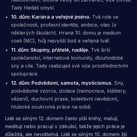
Tady hledáš smysl.
10. dům: Kariéra a veřejné jméno.
Tvá role ve
společnosti, profesní identita, ambice, otec (v
některých školách). Hrana 10. domu je
medium
coeli (MC)
, tvůj nejvyšší bod a veřejná tvář.
11. dům: Skupiny, přátelé, naděje.
Tvé širší
společenství, internetové komunity, dlouhodobé
sny a cíle. Tady realizuješ své vize prostřednictvím
spolupráce.
12. dům: Podvědomí, samota, mysticismus.
Sny,
podvědomé vzorce, izolace (nemocnice, kláštery,
vězení), duchovní praxe, kolektivní nevědomí,
hluboká soukromá práce na sobě.
Lidé se silným 12. domem často píší knihy, malují,
meditují nebo pracují v zákulisí, takže jejich práce je
důležitá, ale neviditelná. Lidé se silným 10. domem žijí