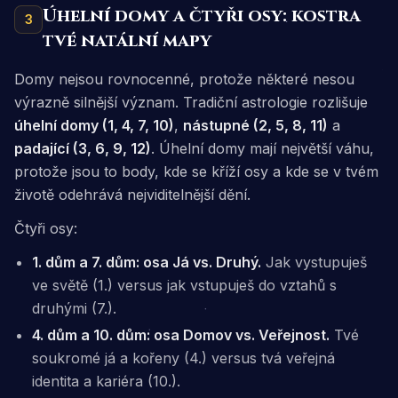
Úhelní domy a čtyři osy: kostra
3
tvé natální mapy
Domy nejsou rovnocenné, protože některé nesou
výrazně silnější význam. Tradiční astrologie rozlišuje
úhelní domy (1, 4, 7, 10)
,
nástupné (2, 5, 8, 11)
a
padající (3, 6, 9, 12)
. Úhelní domy mají největší váhu,
protože jsou to body, kde se kříží osy a kde se v tvém
životě odehrává nejviditelnější dění.
Čtyři osy:
1. dům a 7. dům: osa Já vs. Druhý.
Jak vystupuješ
ve světě (1.) versus jak vstupuješ do vztahů s
druhými (7.).
4. dům a 10. dům: osa Domov vs. Veřejnost.
Tvé
soukromé já a kořeny (4.) versus tvá veřejná
identita a kariéra (10.).