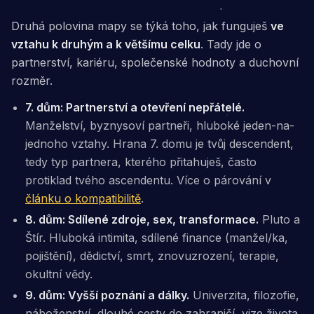
Druhá polovina mapy se týká toho, jak funguješ
ve
vztahu k druhým a k většímu celku
. Tady jde o
partnerství, kariéru, společenské hodnoty a duchovní
rozměr.
7. dům: Partnerství a otevření nepřátelé.
Manželství, byznysoví partneři, hluboké jeden-na-
jednoho vztahy. Hrana 7. domu je tvůj
descendent
,
tedy typ partnera, kterého přitahuješ, často
protiklad tvého ascendentu. Více o párování v
článku o kompatibilitě
.
8. dům: Sdílené zdroje, sex, transformace.
Pluto a
Štír. Hluboká intimita, sdílené finance (manžel/ka,
pojištění), dědictví, smrt, znovuzrození, terapie,
okultní vědy.
9. dům: Vyšší poznání a dálky.
Univerzita, filozofie,
náboženství, dlouhé cesty do zahraničí, vize života.