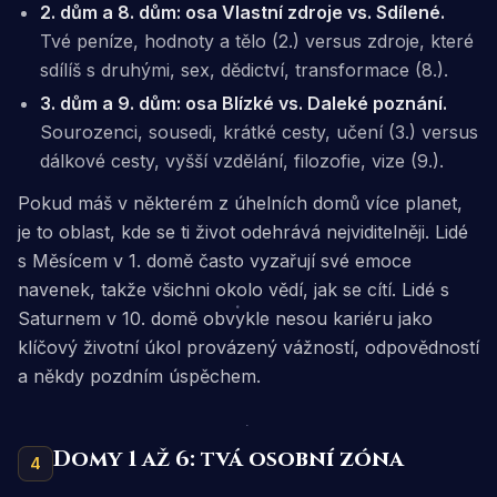
2. dům a 8. dům: osa Vlastní zdroje vs. Sdílené.
Tvé peníze, hodnoty a tělo (2.) versus zdroje, které
sdílíš s druhými, sex, dědictví, transformace (8.).
3. dům a 9. dům: osa Blízké vs. Daleké poznání.
Sourozenci, sousedi, krátké cesty, učení (3.) versus
dálkové cesty, vyšší vzdělání, filozofie, vize (9.).
Pokud máš v některém z úhelních domů více planet,
je to oblast, kde se ti život odehrává nejviditelněji. Lidé
s Měsícem v 1. domě často vyzařují své emoce
navenek, takže všichni okolo vědí, jak se cítí. Lidé s
Saturnem v 10. domě obvykle nesou kariéru jako
klíčový životní úkol provázený vážností, odpovědností
a někdy pozdním úspěchem.
Domy 1 až 6: tvá osobní zóna
4