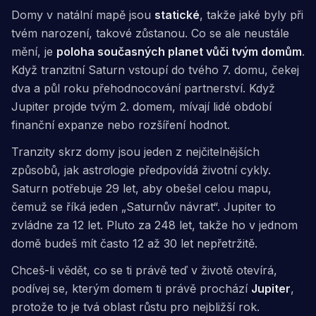
Domy v natální mapě jsou
statické
, takže jaké byly při
tvém narození, takové zůstanou. Co se ale neustále
mění, je
poloha současných planet vůči tvým domům
.
Když tranzitní Saturn vstoupí do tvého 7. domu, čekej
dva a půl roku přehodnocování partnerství. Když
Jupiter projde tvým 2. domem, mívají lidé období
finanční expanze nebo rozšíření hodnot.
Tranzity skrz domy jsou jeden z nejčitelnějších
způsobů, jak astrologie předpovídá životní cykly.
Saturn potřebuje 29 let, aby obešel celou mapu,
čemuž se říká jeden „Saturnův návrat“. Jupiter to
zvládne za 12 let. Pluto za 248 let, takže ho v jednom
domě budeš mít často 12 až 30 let nepřetržitě.
Chceš-li vědět, co se ti právě teď v životě otevírá,
podívej se, kterým domem ti právě prochází
Jupiter
,
protože to je tvá oblast růstu pro nejbližší rok.