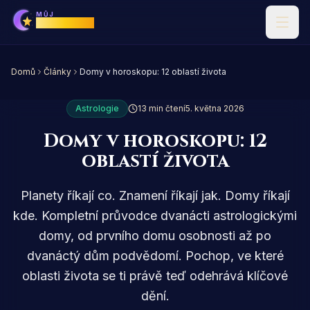
MŮJ
Horoskop
Domů
Články
Domy v horoskopu: 12 oblastí života
Astrologie
13 min čtení
5. května 2026
Domy v horoskopu: 12
oblastí života
Planety říkají co. Znamení říkají jak. Domy říkají
kde. Kompletní průvodce dvanácti astrologickými
domy, od prvního domu osobnosti až po
dvanáctý dům podvědomí. Pochop, ve které
oblasti života se ti právě teď odehrává klíčové
dění.