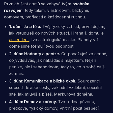
Prvních šest domů se zabývá tvým
osobním
rozvojem
, tedy tělem, vlastnictvím, blízkými,
domovem, tvořivostí a každodenní rutinou.
1. dům: Já a tělo.
Tvůj fyzický vzhled, první dojem,
jak vstupuješ do nových situací. Hrana 1. domu je
ascendent
, tvá astrologická maska. Planety v 1.
domě silně formují tvou osobnost.
2. dům: Hodnoty a peníze.
Co považuješ za cenné,
co vyděláváš, jak nakládáš s majetkem. Nejen
peníze, ale i sebehodnota, tedy to, co o sobě cítíš,
že máš.
3. dům: Komunikace a blízké okolí.
Sourozenci,
sousedi, krátké cesty, základní vzdělání, sociální
sítě, jak mluvíš a píšeš. Merkurova doména.
4. dům: Domov a kořeny.
Tvá rodina původu,
předkové, fyzický domov, vnitřní pocit bezpečí.