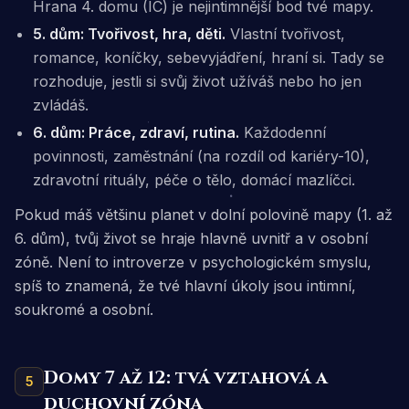
Hrana 4. domu (IC) je nejintimnější bod tvé mapy.
5. dům: Tvořivost, hra, děti.
Vlastní tvořivost,
romance, koníčky, sebevyjádření, hraní si. Tady se
rozhoduje, jestli si svůj život užíváš nebo ho jen
zvládáš.
6. dům: Práce, zdraví, rutina.
Každodenní
povinnosti, zaměstnání (na rozdíl od kariéry-10),
zdravotní rituály, péče o tělo, domácí mazlíčci.
Pokud máš většinu planet v dolní polovině mapy (1. až
6. dům), tvůj život se hraje hlavně
uvnitř
a v osobní
zóně. Není to introverze v psychologickém smyslu,
spíš to znamená, že tvé hlavní úkoly jsou intimní,
soukromé a osobní.
Domy 7 až 12: tvá vztahová a
5
duchovní zóna