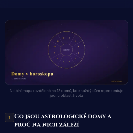
Natální mapa rozdělená na 12 domů, kde každý dům reprezentuje
jednu oblast života
Co jsou astrologické domy a
1
proč na nich záleží