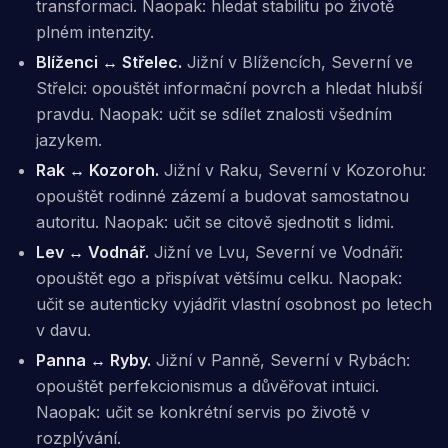
transformaci. Naopak: hledat stabilitu po životě
plném intenzity.
Blíženci ↔ Střelec.
Jižní v Blížencích, Severní ve
Střelci: opouštět informační povrch a hledat hlubší
pravdu. Naopak: učit se sdílet znalosti všedním
jazykem.
Rak ↔ Kozoroh.
Jižní v Raku, Severní v Kozorohu:
opouštět rodinné zázemí a budovat samostatnou
autoritu. Naopak: učit se citově sjednotit s lidmi.
Lev ↔ Vodnář.
Jižní ve Lvu, Severní ve Vodnáři:
opouštět ego a přispívat většímu celku. Naopak:
učit se autenticky vyjádřit vlastní osobnost po letech
v davu.
Panna ↔ Ryby.
Jižní v Panně, Severní v Rybách:
opouštět perfekcionismus a důvěřovat intuici.
Naopak: učit se konkrétní servis po životě v
rozplývání.