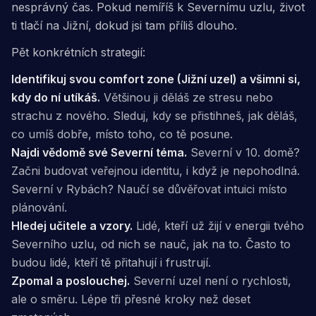
nesprávný čas. Pokud nemíříš k Severnímu uzlu, život
ti tlačí na Jižní, dokud jsi tam příliš dlouho.
Pět konkrétních strategií:
Identifikuj svou comfort zone (Jižní uzel) a všimni si,
kdy do ní utíkáš.
Většinou ji děláš ze stresu nebo
strachu z nového. Sleduj, kdy se přistihneš, jak děláš,
co umíš dobře, místo toho, co tě posune.
Najdi vědomě své Severní téma.
Severní v 10. domě?
Začni budovat veřejnou identitu, i když je nepohodlná.
Severní v Rybách? Naučí se důvěřovat intuici místo
plánování.
Hledej učitele a vzory.
Lidé, kteří už žijí v energii tvého
Severního uzlu, od nich se nauč, jak na to. Často to
budou lidé, kteří tě přitahují i frustrují.
Zpomal a poslouchej.
Severní uzel není o rychlosti,
ale o směru. Lépe tři přesné kroky než deset