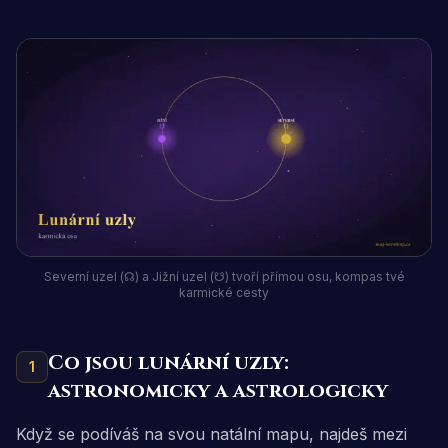
Severní uzel (☊) a Jižní uzel (☋) tvoří přímou osu, kompas tvé
karmické cesty
Co jsou lunární uzly:
1
astronomicky a astrologicky
Když se podíváš na svou natální mapu, najdeš mezi