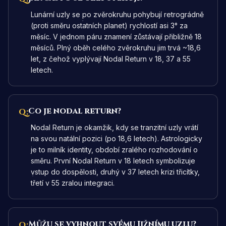
Lunární uzly se po zvěrokruhu pohybují retrográdně
(proti směru ostatních planet) rychlostí asi 3° za
měsíc. V jednom páru znamení zůstávají přibližně 18
měsíců. Plný oběh celého zvěrokruhu jim trvá ~18,6
let, z čehož vyplývají Nodal Return v 18, 37 a 55
letech.
Co je nodal return?
Q:
Nodal Return je okamžik, kdy se tranzitní uzly vrátí
na svou natální pozici (po 18,6 letech). Astrologicky
je to milník identity, období zralého rozhodování o
směru. První Nodal Return v 18 letech symbolizuje
vstup do dospělosti, druhý v 37 letech krizi třicítky,
třetí v 55 zralou integraci.
Můžu se vyhnout svému Jižnímu uzlu?
Q: