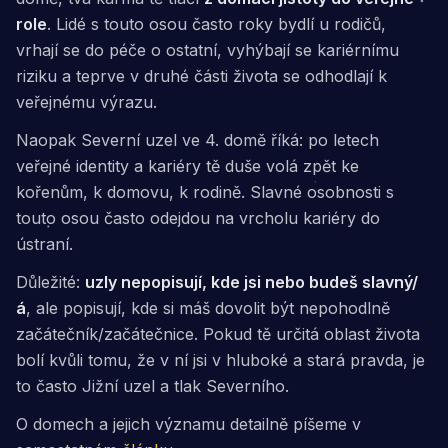
role
. Lidé s touto osou často roky bydlí u rodičů,
vrhají se do péče o ostatní, vyhýbají se kariérnímu
riziku a teprve v druhé části života se odhodlají k
veřejnému výrazu.
Naopak Severní uzel ve 4. domě říká: po letech
veřejné identity a kariéry tě duše volá zpět ke
kořenům, k domovu, k rodině. Slavné osobnosti s
touto osou často odejdou na vrcholu kariéry do
ústraní.
Důležité:
uzly nepopisují, kde jsi nebo budeš slavný/
á
, ale popisují, kde si máš dovolit být
nepohodlně
začátečník/začátečnice
. Pokud tě určitá oblast života
bolí kvůli tomu, že v ní jsi v hluboké a stará pravda, je
to často Jižní uzel a tlak Severního.
O domech a jejich významu detailně píšeme v