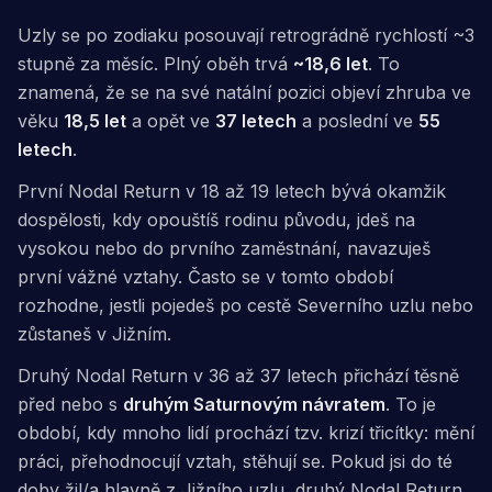
Uzly se po zodiaku posouvají retrográdně rychlostí ~3
stupně za měsíc. Plný oběh trvá
~18,6 let
. To
znamená, že se na své natální pozici objeví zhruba ve
věku
18,5 let
a opět ve
37 letech
a poslední ve
55
letech
.
První Nodal Return v 18 až 19 letech bývá
okamžik
dospělosti
, kdy opouštíš rodinu původu, jdeš na
vysokou nebo do prvního zaměstnání, navazuješ
první vážné vztahy. Často se v tomto období
rozhodne, jestli pojedeš po cestě Severního uzlu nebo
zůstaneš v Jižním.
Druhý Nodal Return v 36 až 37 letech přichází těsně
před nebo s
druhým Saturnovým návratem
. To je
období, kdy mnoho lidí prochází tzv.
krizí třicítky
: mění
práci, přehodnocují vztah, stěhují se. Pokud jsi do té
doby žil/a hlavně z Jižního uzlu, druhý Nodal Return