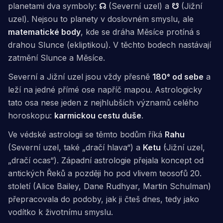
planetami dva symboly:
☊
(Severní uzel) a
☋
(Jižní
uzel). Nejsou to planety v doslovném smyslu, ale
matematické body
, kde se dráha Měsíce protíná s
drahou Slunce (ekliptikou). V těchto bodech nastávají
zatmění Slunce a Měsíce.
Severní a Jižní uzel jsou vždy přesně
180° od sebe
a
leží na jedné přímé ose napříč mapou. Astrologicky
tato osa nese jeden z nejhlubších významů celého
horoskopu:
karmickou cestu duše
.
Ve védské astrologii se těmto bodům říká
Rahu
(Severní uzel, také „dračí hlava“) a
Ketu
(Jižní uzel,
„dračí ocas“). Západní astrologie přejala koncept od
antických Řeků a později ho pod vlivem teosofů 20.
století (Alice Bailey, Dane Rudhyar, Martin Schulman)
přepracovala do podoby, jak ji čteš dnes, tedy jako
vodítko k životnímu smyslu
.