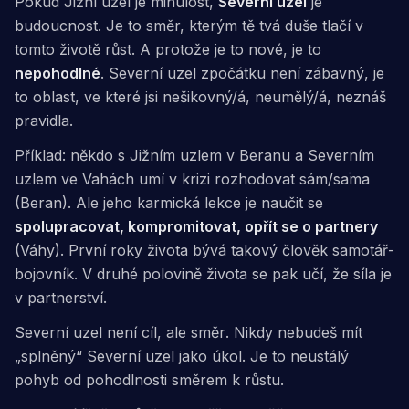
Pokud Jižní uzel je minulost,
Severní uzel
je
budoucnost
. Je to směr, kterým tě tvá duše tlačí v
tomto životě růst. A protože je to nové, je to
nepohodlné
. Severní uzel zpočátku
není zábavný
, je
to oblast, ve které jsi nešikovný/á, neumělý/á, neznáš
pravidla.
Příklad: někdo s Jižním uzlem v Beranu a Severním
uzlem ve Vahách umí v krizi rozhodovat sám/sama
(Beran). Ale jeho karmická lekce je naučit se
spolupracovat, kompromitovat, opřít se o partnery
(Váhy). První roky života bývá takový člověk samotář-
bojovník. V druhé polovině života se pak učí, že síla je
v partnerství.
Severní uzel není
cíl
, ale
směr
. Nikdy nebudeš mít
„splněný“ Severní uzel jako úkol. Je to neustálý
pohyb od pohodlnosti směrem k růstu.