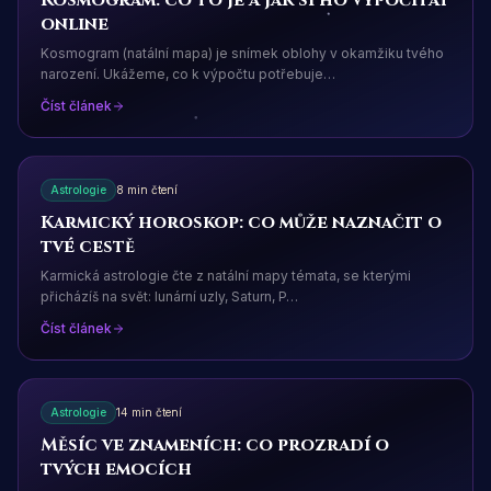
Kosmogram: co to je a jak si ho vypočítat
online
Kosmogram (natální mapa) je snímek oblohy v okamžiku tvého
narození. Ukážeme, co k výpočtu potřebuje
…
Číst článek
Astrologie
8 min čtení
Karmický horoskop: co může naznačit o
tvé cestě
Karmická astrologie čte z natální mapy témata, se kterými
přicházíš na svět: lunární uzly, Saturn, P
…
Číst článek
Astrologie
14 min čtení
Měsíc ve znameních: co prozradí o
tvých emocích