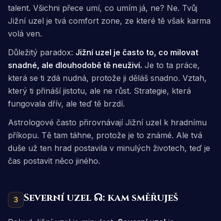
talent. Všichni přece umí, co umím já, ne? Ne. Tvůj
Jižní uzel je tvá comfort zone, ze které tě však karma
volá ven.
Důležitý paradox:
Jižní uzel je často to, co milovat
snadné, ale dlouhodobě tě neuživí.
Je to ta práce,
která se ti zdá nudná, protože ji děláš snadno. Vztah,
který ti přináší jistotu, ale ne růst. Strategie, která
fungovala dřív, ale teď tě brzdí.
Astrologové často přirovnávají Jižní uzel k
hradnímu
příkopu
. Tě tam táhne, protože je to známé. Ale tvá
duše už ten hrad postavila v minulých životech, teď je
čas postavit něco jiného.
Severní uzel ☊: kam směřuješ
3