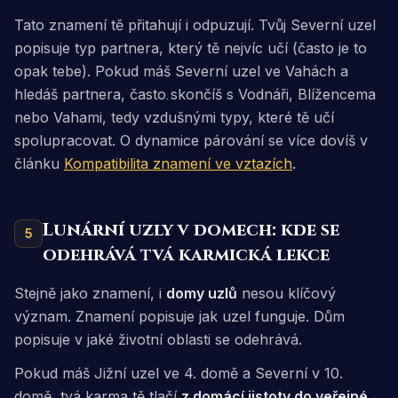
Tato znamení tě přitahují i odpuzují. Tvůj Severní uzel
popisuje typ partnera, který tě nejvíc
učí
(často je to
opak tebe). Pokud máš Severní uzel ve Vahách a
hledáš partnera, často skončíš s Vodnáři, Blížencema
nebo Vahami, tedy vzdušnými typy, které tě učí
spolupracovat. O dynamice párování se více dovíš v
článku
Kompatibilita znamení ve vztazích
.
Lunární uzly v domech: kde se
5
odehrává tvá karmická lekce
Stejně jako znamení, i
domy uzlů
nesou klíčový
význam. Znamení popisuje
jak
uzel funguje. Dům
popisuje
v jaké životní oblasti
se odehrává.
Pokud máš Jižní uzel ve 4. domě a Severní v 10.
domě, tvá karma tě tlačí
z domácí jistoty do veřejné