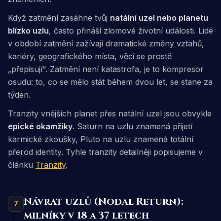
Když zatmění zasáhne tvůj
natální uzel nebo planetu
blízko uzlu
, často přináší zlomové životní události. Lidé
v období zatmění zažívají dramatické změny vztahů,
kariéry, geografického místa, věci se prostě
„přepisují“. Zatmění není katastrofa, je to
kompresor
osudu
: to, co se mělo stát během dvou let, se stane za
týden.
Tranzity vnějších planet přes natální uzel jsou obvykle
epické okamžiky
. Saturn na uzlu znamená přijetí
karmické zkoušky, Pluto na uzlu znamená totální
přerod identity. Tyhle tranzity detailněji popisujeme v
článku
Tranzity
.
Návrat uzlů (Nodal Return):
7
milníky v 18 a 37 letech