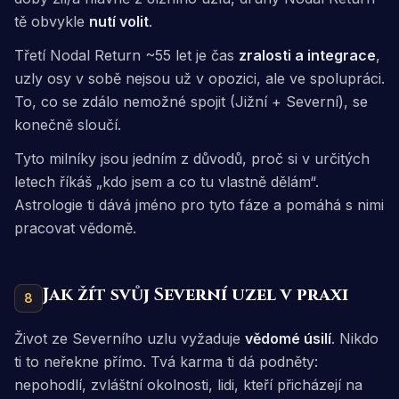
tě obvykle
nutí volit
.
Třetí Nodal Return ~55 let je čas
zralosti a integrace
,
uzly osy v sobě nejsou už v opozici, ale ve spolupráci.
To, co se zdálo nemožné spojit (Jižní + Severní), se
konečně sloučí.
Tyto milníky jsou jedním z důvodů, proč si v určitých
letech říkáš „kdo jsem a co tu vlastně dělám“.
Astrologie ti dává jméno pro tyto fáze a pomáhá s nimi
pracovat vědomě.
Jak žít svůj Severní uzel v praxi
8
Život ze Severního uzlu vyžaduje
vědomé úsilí
. Nikdo
ti to neřekne přímo. Tvá karma ti dá podněty:
nepohodlí, zvláštní okolnosti, lidi, kteří přicházejí na