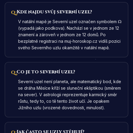
Kde najdu svůj severní uzel?
Q:
V natální mapě je Severní uzel označen symbolem ☊
(vypadá jako podkova). Nachází se v jednom ze 12
znamení a zároveň v jednom ze 12 domů. Po
bezplatné registraci na muj-horoskop.cz vidíš pozici
svého Severního uzlu okamžitě v natální mapě.
Co je to severní uzel?
Q:
Severní uzel není planeta, ale matematický bod, kde
se dráha Měsíce kříží se sluneční ekliptikou (směrem
na sever). V astrologii reprezentuje karmický směr
růstu, tedy to, co tě tento život učí. Je opakem
Jižního uzlu (vrozené dovednosti, minulost).
Jak často se uzly stěhují?
Q: