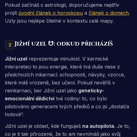
Pokud začínáš s astrologií, doporučujeme nejdřív
projít
úvodní článek o horoskopu
a
článek o domech
.
Uzly jsou nejlépe čitelné v kontextu celé mapy.
Jižní uzel ☋: odkud přicházíš
2
Jižní uzel
reprezentuje
minulost
. V karmické
interpretaci to jsou energie, které tvá duše nese z
předchozích inkarnací: schopnosti, návyky, vzorce,
které máš vrozeně, bez učení. Pokud nevěříš v
reinkarnaci, ber Jižní uzel jako
geneticky-
emocionální dědictví
tvé rodiny: to, co bylo
pěstováno generacemi tvých předků a co jsi „dostal/a
hotové“.
Jižní uzel je oblast, kde funguješ
na autopilota
. Je to,
co je ti tak přirozené, že to ani nevnímáš jako svůj