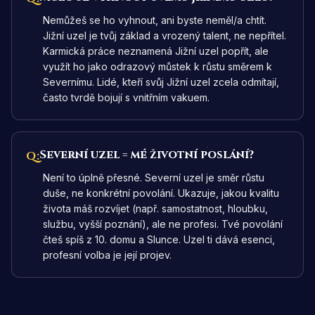
Nemůžeš se ho vyhnout, ani byste neměl/a chtít.
Jižní uzel je tvůj základ a vrozený talent, ne nepřítel.
Karmická práce neznamená Jižní uzel popřít, ale
využít ho jako odrazový můstek k růstu směrem k
Severnímu. Lidé, kteří svůj Jižní uzel zcela odmítají,
často tvrdě bojují s vnitřním vakuem.
Severní uzel = mé životní poslání?
Q:
Není to úplně přesné. Severní uzel je směr růstu
duše, ne konkrétní povolání. Ukazuje, jakou kvalitu
života máš rozvíjet (např. samostatnost, hloubku,
službu, vyšší poznání), ale ne profesi. Tvé povolání
čteš spíš z 10. domu a Slunce. Uzel ti dává esenci,
profesní volba je její projev.