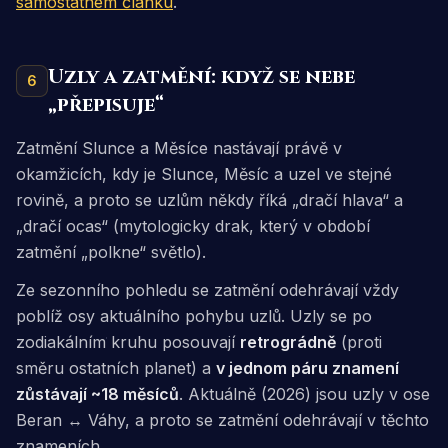
samostatném článku
.
Uzly a zatmění: když se nebe
6
„přepisuje“
Zatmění Slunce a Měsíce nastávají právě v
okamžicích, kdy je Slunce, Měsíc a uzel ve stejné
rovině, a proto se uzlům někdy říká „dračí hlava“ a
„dračí ocas“ (mytologicky drak, který v období
zatmění „polkne“ světlo).
Ze sezonního pohledu se zatmění odehrávají vždy
poblíž osy aktuálního pohybu uzlů. Uzly se po
zodiakálním kruhu posouvají
retrográdně
(proti
směru ostatních planet) a
v jednom páru znamení
zůstávají ~18 měsíců
. Aktuálně (2026) jsou uzly v ose
Beran ↔ Váhy, a proto se zatmění odehrávají v těchto
znameních.