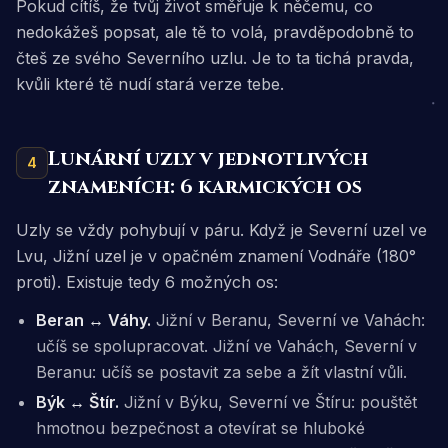
Pokud cítíš, že tvůj život směřuje k něčemu, co
nedokážeš popsat, ale tě to volá, pravděpodobně to
čteš ze svého Severního uzlu. Je to ta tichá pravda,
kvůli které tě nudí stará verze tebe.
Lunární uzly v jednotlivých
4
znameních: 6 karmických os
Uzly se vždy pohybují v páru. Když je Severní uzel ve
Lvu, Jižní uzel je v opačném znamení Vodnáře (180°
proti). Existuje tedy 6 možných os:
Beran ↔ Váhy.
Jižní v Beranu, Severní ve Vahách:
učíš se spolupracovat. Jižní ve Vahách, Severní v
Beranu: učíš se postavit za sebe a žít vlastní vůli.
Býk ↔ Štír.
Jižní v Býku, Severní ve Štíru: pouštět
hmotnou bezpečnost a otevírat se hluboké