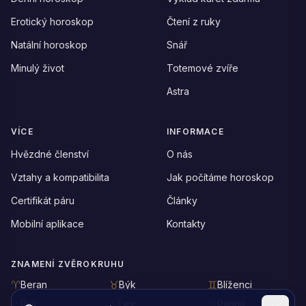
Erotický horoskop
Čtení z ruky
Natální horoskop
Snář
Minulý život
Totemové zvíře
Astra
VÍCE
INFORMACE
Hvězdné členství
O nás
Vztahy a kompatibilita
Jak počítáme horoskop
Certifikát páru
Články
Mobilní aplikace
Kontakty
ZNAMENÍ ZVĚROKRUHU
Beran
Býk
Blíženci
Rak
Lev
Panna