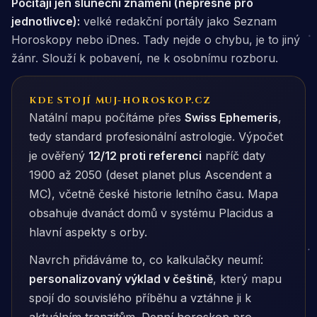
Počítají jen sluneční znamení (nepřesné pro
jednotlivce):
velké redakční portály jako Seznam
Horoskopy nebo iDnes. Tady nejde o chybu, je to jiný
žánr. Slouží k pobavení, ne k osobnímu rozboru.
KDE STOJÍ MUJ-HOROSKOP.CZ
Natální mapu počítáme přes
Swiss Ephemeris
,
tedy standard profesionální astrologie. Výpočet
je ověřený
12/12 proti referenci
napříč daty
1900 až 2050 (deset planet plus Ascendent a
MC), včetně české historie letního času. Mapa
obsahuje dvanáct domů v systému Placidus a
hlavní aspekty s orby.
Navrch přidáváme to, co kalkulačky neumí:
personalizovaný výklad v češtině
, který mapu
spojí do souvislého příběhu a vztáhne ji k