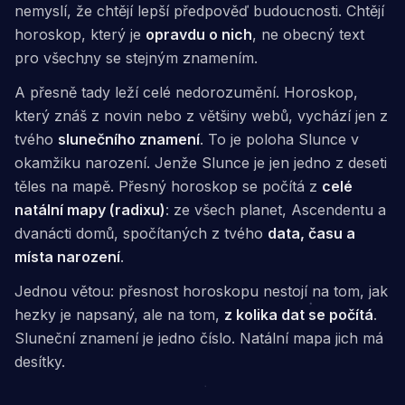
nemyslí, že chtějí lepší předpověď budoucnosti. Chtějí
horoskop, který je
opravdu o nich
, ne obecný text
pro všechny se stejným znamením.
A přesně tady leží celé nedorozumění. Horoskop,
který znáš z novin nebo z většiny webů, vychází jen z
tvého
slunečního znamení
. To je poloha Slunce v
okamžiku narození. Jenže Slunce je jen jedno z deseti
těles na mapě. Přesný horoskop se počítá z
celé
natální mapy (radixu)
: ze všech planet, Ascendentu a
dvanácti domů, spočítaných z tvého
data, času a
místa narození
.
Jednou větou: přesnost horoskopu nestojí na tom, jak
hezky je napsaný, ale na tom,
z kolika dat se počítá
.
Sluneční znamení je jedno číslo. Natální mapa jich má
desítky.