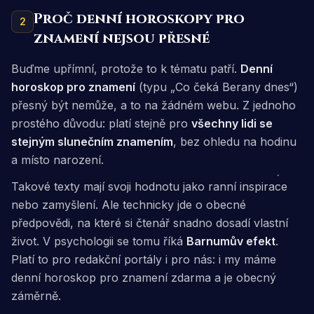
Proč denní horoskopy pro
2
znamení nejsou přesné
Buďme upřímní, protože to k tématu patří.
Denní
horoskop pro znamení
(typu „Co čeká Berany dnes“)
přesný být nemůže, a to na žádném webu. Z jednoho
prostého důvodu: platí stejně pro
všechny lidi se
stejným slunečním znamením
, bez ohledu na hodinu
a místo narození.
Takové texty mají svoji hodnotu jako ranní inspirace
nebo zamyšlení. Ale technicky jde o obecné
předpovědi, na které si čtenář snadno dosadí vlastní
život. V psychologii se tomu říká
Barnumův efekt
.
Platí to pro redakční portály i pro nás: i my máme
denní horoskop pro znamení zdarma a je obecný
záměrně.