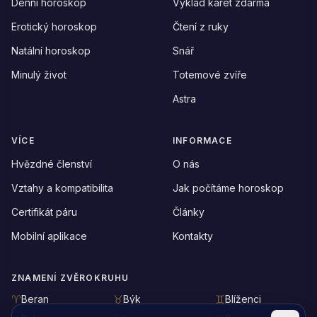
Denní horoskop
Výklad karet zdarma
Erotický horoskop
Čtení z ruky
Natální horoskop
Snář
Minulý život
Totemové zvíře
Astra
VÍCE
INFORMACE
Hvězdné členství
O nás
Vztahy a kompatibilita
Jak počítáme horoskop
Certifikát páru
Články
Mobilní aplikace
Kontakty
ZNAMENÍ ZVĚROKRUHU
Beran
Býk
Blíženci