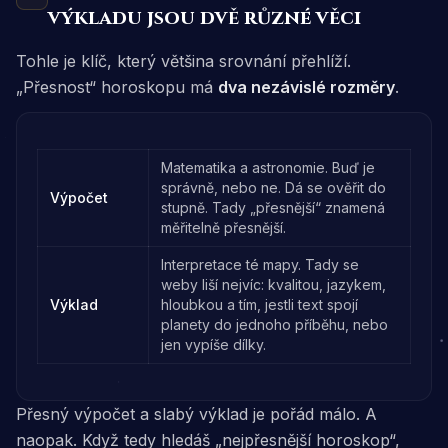
výkladu jsou dvě různé věci
Tohle je klíč, který většina srovnání přehlíží.
„Přesnost“ horoskopu má
dva nezávislé rozměry
.
Matematika a astronomie. Buď je
správně, nebo ne. Dá se ověřit do
Výpočet
stupně. Tady „přesnější“ znamená
měřitelně přesnější.
Interpretace té mapy. Tady se
weby liší nejvíc: kvalitou, jazykem,
Výklad
hloubkou a tím, jestli text spojí
planety do jednoho příběhu, nebo
jen vypíše dílky.
Přesný výpočet a slabý výklad je pořád málo. A
naopak. Když tedy hledáš „nejpřesnější horoskop“,