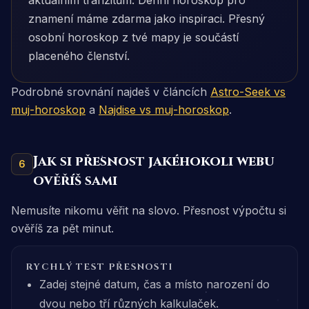
aktuálním tranzitům. Denní horoskop pro
znamení máme zdarma jako inspiraci. Přesný
osobní horoskop z tvé mapy je součástí
placeného členství.
Podrobné srovnání najdeš v článcích
Astro-Seek vs
muj-horoskop
a
Najdise vs muj-horoskop
.
Jak si přesnost jakéhokoli webu
6
ověříš sami
Nemusíte nikomu věřit na slovo. Přesnost výpočtu si
ověříš za pět minut.
RYCHLÝ TEST PŘESNOSTI
Zadej stejné datum, čas a místo narození do
dvou nebo tří různých kalkulaček.