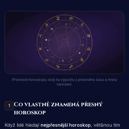
Přesnost horoskopu stojí na výpočtu z přesného času a místa
narození.
Co vlastně znamená přesný
1
horoskop
Když lidé hledají
nejpřesnější horoskop
, většinou tím