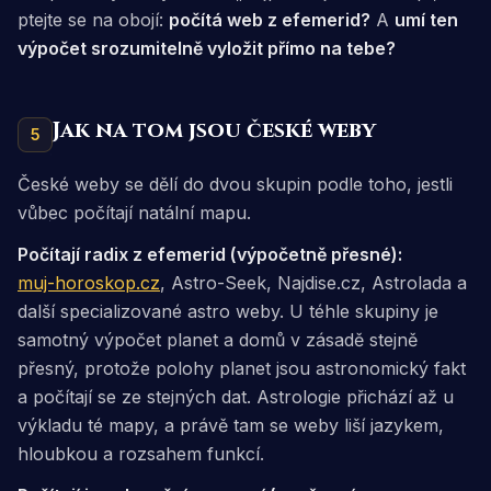
ptejte se na obojí:
počítá web z efemerid?
A
umí ten
výpočet srozumitelně vyložit přímo na tebe?
Jak na tom jsou české weby
5
České weby se dělí do dvou skupin podle toho, jestli
vůbec počítají natální mapu.
Počítají radix z efemerid (výpočetně přesné):
muj-horoskop.cz
, Astro-Seek, Najdise.cz, Astrolada a
další specializované astro weby. U téhle skupiny je
samotný výpočet planet a domů v zásadě stejně
přesný, protože polohy planet jsou astronomický fakt
a počítají se ze stejných dat. Astrologie přichází až u
výkladu té mapy, a právě tam se weby liší jazykem,
hloubkou a rozsahem funkcí.