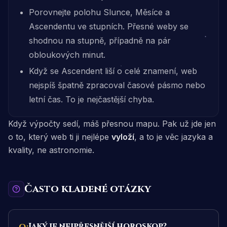
Porovnejte polohu Slunce, Měsíce a
Ascendentu ve stupních. Přesné weby se
shodnou na stupně, případně na pár
obloukových minut.
Když se Ascendent liší o celé znamení, web
nejspíš špatně zpracoval časové pásmo nebo
letní čas. To je nejčastější chyba.
Když výpočty sedí, máš přesnou mapu. Pak už jde jen
o to, který web ti ji nejlépe
vyloží
, a to je věc jazyka a
kvality, ne astronomie.
Často kladené otázky
Jaký je nejpřesnější horoskop?