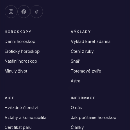
HOROSKOPY
VÝKLADY
Denní horoskop
Výklad karet zdarma
Erotický horoskop
Čtení z ruky
Natální horoskop
Snář
Minulý život
Totemové zvíře
Astra
VÍCE
INFORMACE
Hvězdné členství
O nás
Vztahy a kompatibilita
Jak počítáme horoskop
Certifikát páru
Články