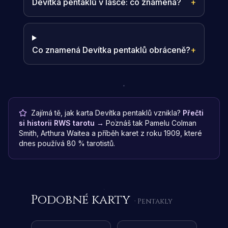
Devítka pentaklů v lásce: co znamená?
+
Co znamená Devítka pentaklů obráceně?
+
Zajímá tě, jak karta Devítka pentaklů vznikla?
Přečti
si historii RWS tarotu →
Poznáš tak Pamelu Colman
Smith, Arthura Waitea a příběh karet z roku 1909, které
dnes používá 80 % tarotistů.
Podobné karty
· Pentakly