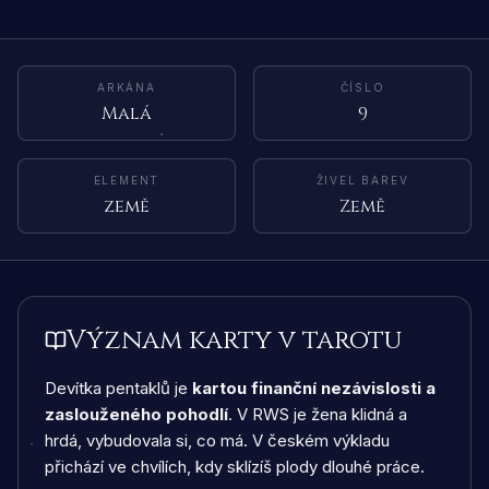
ARKÁNA
ČÍSLO
Malá
9
ELEMENT
ŽIVEL BAREV
země
Země
Význam karty v tarotu
Devítka pentaklů je
kartou finanční nezávislosti a
zaslouženého pohodlí
. V RWS je žena klidná a
hrdá, vybudovala si, co má. V českém výkladu
přichází ve chvílích, kdy sklízíš plody dlouhé práce.