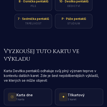
8
·
Osmička pentaklů
10
·
Desítka pentaklů
PÍLE
DĚDICTVÍ
7
·
Sedmička pentaklů
P
·
Páže pentaklů
TRPĚLIVOST
STUDIUM
Vyzkoušej tuto kartu ve
výkladu
Karta Devítka pentaklů odhaluje svůj plný význam teprve v
kontextu dalších karet. Zde je šest nejoblíbenějších výkladů,
ve kterých se může objevit:
Karta dne
Tříkartový
☉
✦
1 karta
3 karet