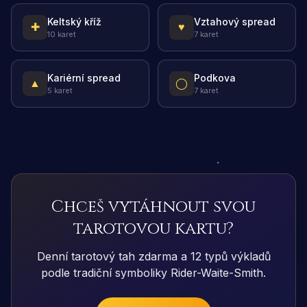
Keltský kříž
Vztahový spread
✚
♥
10 karet
7 karet
Kariérní spread
Podkova
▲
◯
5 karet
7 karet
Chceš vytáhnout svou
tarotovou kartu?
Denní tarotový tah zdarma a 12 typů výkladů
podle tradiční symboliky Rider-Waite-Smith.