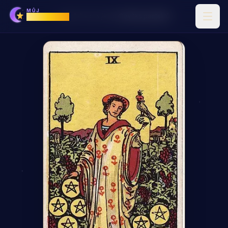
MŮJ
Horoskop
Domů
›
Tarot výklad
›
Devítka pentaklů