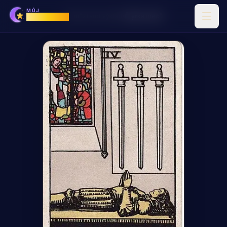
MŮJ
Horoskop
Domů
›
Tarot výklad
›
Čtyřka mečů