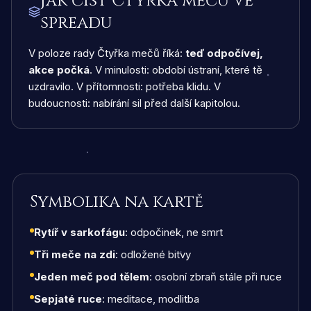
Jak číst Čtyřka mečů ve
spreadu
V poloze rady Čtyřka mečů říká:
teď odpočívej,
akce počká
. V minulosti: období ústraní, které tě
uzdravilo. V přítomnosti: potřeba klidu. V
budoucnosti: nabírání sil před další kapitolou.
Symbolika na kartě
Rytíř v sarkofágu
: odpočinek, ne smrt
Tři meče na zdi
: odložené bitvy
Jeden meč pod tělem
: osobní zbraň stále při ruce
Sepjaté ruce
: meditace, modlitba