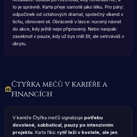
to je správně. Karta přeje samotě jako léku. Pro páry:
odpočinek od vztahových dramat, společný víkend v
tichu, obnovení sil. Obráceně v lásce: nucený návrat
do akce, kdy ještě nejsi připravený. Nebo naopak:
zaseknutí v pauze, kdy už bys měl žít, ale setrváváš v
úkrytu.
Čtyřka mečů
v kariéře a
financích
V kariéře Čtyřka mečů signalizuje
potřebu
dovolené, sabbatical, pauzy po intenzivním
projektu
. Karta říká:
rytíř leží v kostele, ale jen