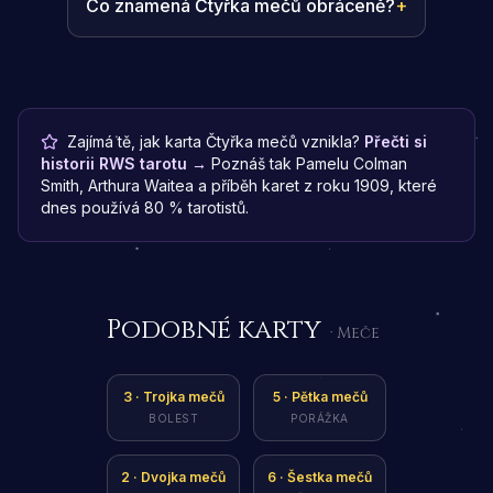
Co znamená Čtyřka mečů obráceně?
+
Zajímá tě, jak karta Čtyřka mečů vznikla?
Přečti si
historii RWS tarotu →
Poznáš tak Pamelu Colman
Smith, Arthura Waitea a příběh karet z roku 1909, které
dnes používá 80 % tarotistů.
Podobné karty
· Meče
3
·
Trojka mečů
5
·
Pětka mečů
BOLEST
PORÁŽKA
2
·
Dvojka mečů
6
·
Šestka mečů