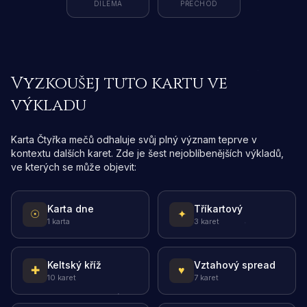
DILEMA
PŘECHOD
Vyzkoušej tuto kartu ve
výkladu
Karta Čtyřka mečů odhaluje svůj plný význam teprve v
kontextu dalších karet. Zde je šest nejoblíbenějších výkladů,
ve kterých se může objevit:
Karta dne
Tříkartový
☉
✦
1 karta
3 karet
Keltský kříž
Vztahový spread
✚
♥
10 karet
7 karet