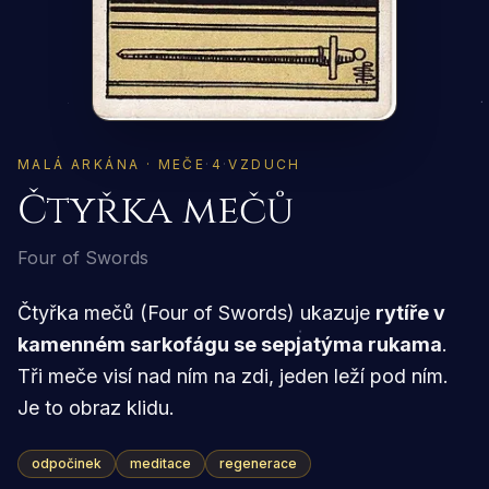
MALÁ ARKÁNA · MEČE
·
4
·
VZDUCH
Čtyřka mečů
Four of Swords
Čtyřka mečů (Four of Swords) ukazuje
rytíře v
kamenném sarkofágu se sepjatýma rukama
.
Tři meče visí nad ním na zdi, jeden leží pod ním.
Je to obraz klidu.
odpočinek
meditace
regenerace