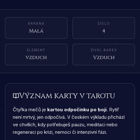
ARKÁNA
ČÍSLO
Malá
4
ELEMENT
ŽIVEL BAREV
vzduch
Vzduch
Význam karty v tarotu
Čtyřka mečů je
kartou odpočinku po boji
. Rytíř
není mrtvý, jen odpočívá. V českém výkladu přichází
ve chvílích, kdy potřebuješ pauzu, meditaci nebo
regeneraci po krizi, nemoci či intenzivní fázi.