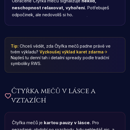
Obráceně Čtyřka mečů signalizuje
neklid,
neschopnost relaxovat, vyhoření
. Potřebuješ
odpočinek, ale nedovolíš si ho.
Tip:
Chceš vědět, zda Čtyřka mečů padne právě ve
tvém výkladu?
Vyzkoušej výklad karet zdarma
Najdeš tu denní tah i detailní spready podle tradiční
symboliky RWS.
Čtyřka mečů
v lásce a
vztazích
Čtyřka mečů je
kartou pauzy v lásce
. Pro
nezadané: období po rozchodu, kdy nehledáš nic, a