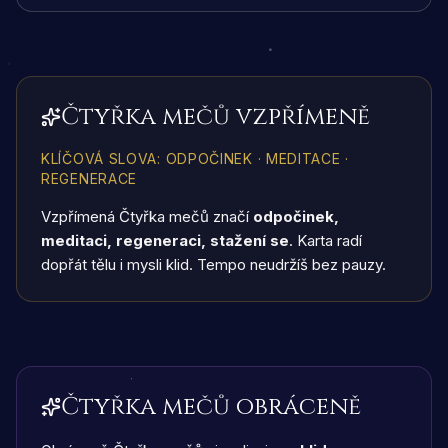
Čtyřka mečů vzpřímeně
KLÍČOVÁ SLOVA
:
ODPOČINEK · MEDITACE ·
REGENERACE
Vzpřímená Čtyřka mečů značí
odpočinek,
meditaci, regeneraci, stažení se
. Karta radí
dopřát tělu i mysli klid. Tempo neudržíš bez pauzy.
Čtyřka mečů obráceně