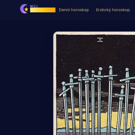
MŮJ
Horoskop
Denní horoskop
Erotický horoskop