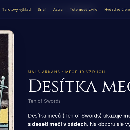
Tarotový výklad
Snář
Astra
Totemové zvíře
Hvězdné člens
Domů
›
Tarot výklad
›
Desítka mečů
MALÁ ARKÁNA · MEČE
·
10
·
VZDUCH
Desítka m
Ten of Swords
Desítka mečů (Ten of Swords) ukazuje
mu
s deseti meči v zádech
. Na obzoru ale v