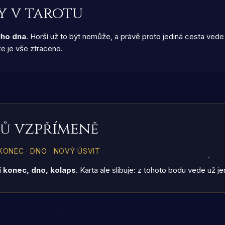
y v tarotu
ího dna
. Horší už to být nemůže, a právě proto jediná cesta ved
 že je vše ztraceno.
čů vzpřímeně
ONEC · DNO · NOVÝ ÚSVIT
í
konec, dno, kolaps
. Karta ale slibuje: z tohoto bodu vede už j