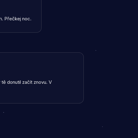
m. Přečkej noc.
ý tě donutil začít znovu. V