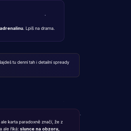
adrenalinu
. Lpíš na drama.
ajdeš tu denní tah i detailní spready
 ale karta paradoxně značí, že z
 ale říká:
slunce na obzoru,