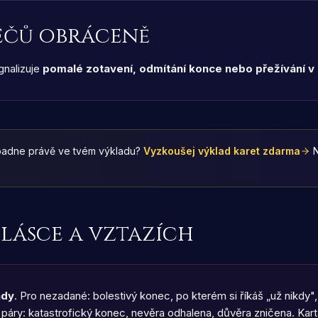
ečů obráceně
nalizuje
pomalé zotavení, odmítání konce nebo přežívání v 
padne právě ve tvém výkladu?
Vyzkoušej výklad karet zdarma
N
 lásce a vztazích
ady
. Pro nezadané: bolestivý konec, po kterém si říkáš „už nikdy",
páry: katastrofický konec, nevěra odhalena, důvěra zničena. Karta