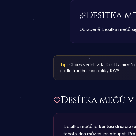
Desítka m
Obráceně Desítka mečů sig
Tip:
Chceš vědět, zda Desítka mečů 
podle tradiční symboliky RWS.
Desítka mečů
v
Desítka mečů je
kartou dna a zr
tohoto dna můžeš jen stoupat. Pro 