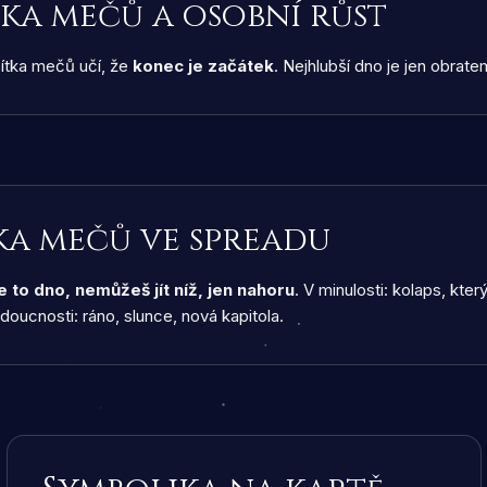
tka mečů a osobní růst
tka mečů učí, že
konec je začátek
. Nejhlubší dno je jen obrate
tka mečů ve spreadu
je to dno, nemůžeš jít níž, jen nahoru
. V minulosti: kolaps, kter
doucnosti: ráno, slunce, nová kapitola.