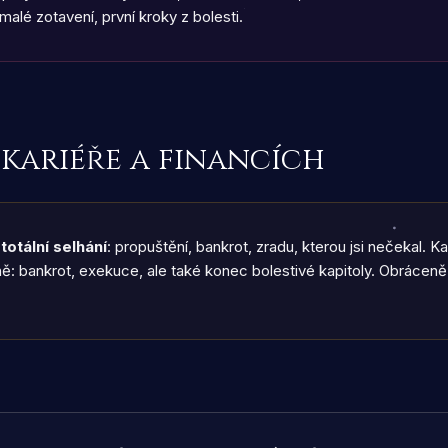
alé zotavení, první kroky z bolesti.
 kariéře a financích
e
totální selhání
: propuštění, bankrot, zradu, kterou jsi nečekal. Ka
ně: bankrot, exekuce, ale také konec bolestivé kapitoly. Obráceně