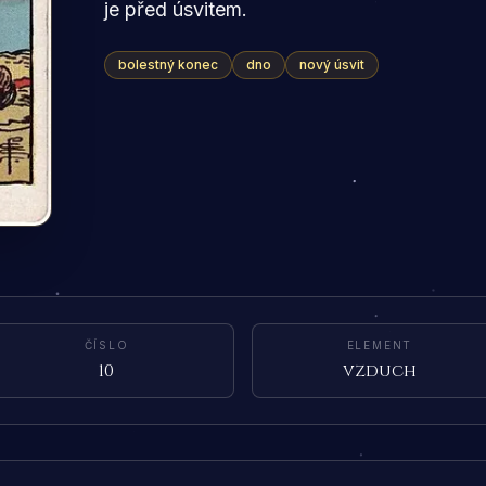
je před úsvitem.
bolestný konec
dno
nový úsvit
ČÍSLO
ELEMENT
10
vzduch