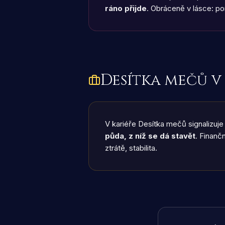
ráno přijde
. Obráceně v lásce: pom
Desítka mečů
v
V kariéře Desítka mečů signalizuj
půda, z níž se dá stavět
. Finanč
ztrátě, stabilita.