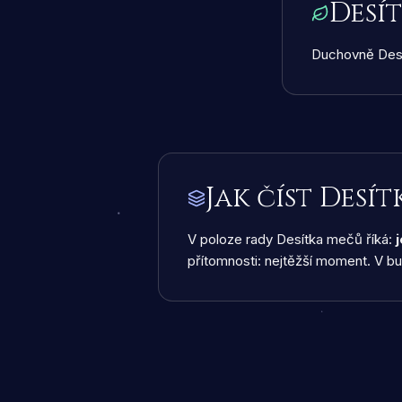
Desí
Duchovně Desí
Jak číst Desí
V poloze rady Desítka mečů říká:
přítomnosti: nejtěžší moment. V bu