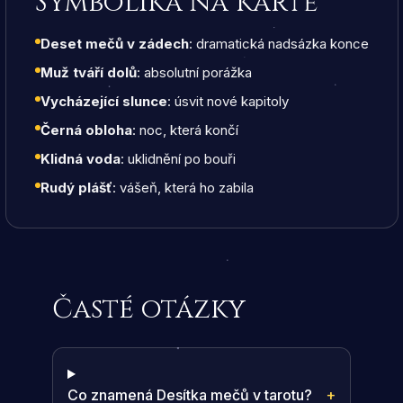
Symbolika na kartě
Deset mečů v zádech
: dramatická nadsázka konce
Muž tváří dolů
: absolutní porážka
Vycházející slunce
: úsvit nové kapitoly
Černá obloha
: noc, která končí
Klidná voda
: uklidnění po bouři
Rudý plášť
: vášeň, která ho zabila
Časté otázky
Co znamená Desítka mečů v tarotu?
+