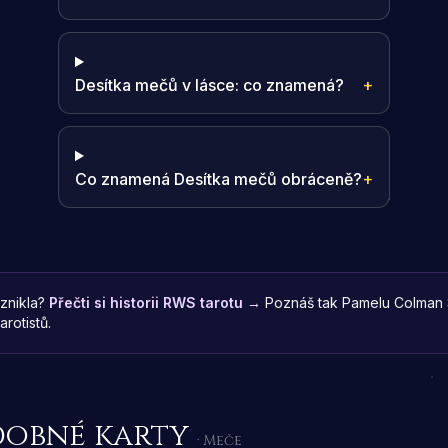
Desítka mečů v lásce: co znamená?
+
Co znamená Desítka mečů obráceně?
+
znikla?
Přečti si historii RWS tarotu →
Poznáš tak Pamelu Colman S
rotistů.
obné karty
· Meče