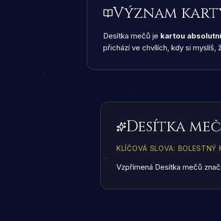
Význam kart
Desítka mečů je
kartou absolutn
přichází ve chvílích, kdy si myslíš,
Desítka me
KLÍČOVÁ SLOVA
:
BOLESTNÝ K
Vzpřímená Desítka mečů znač