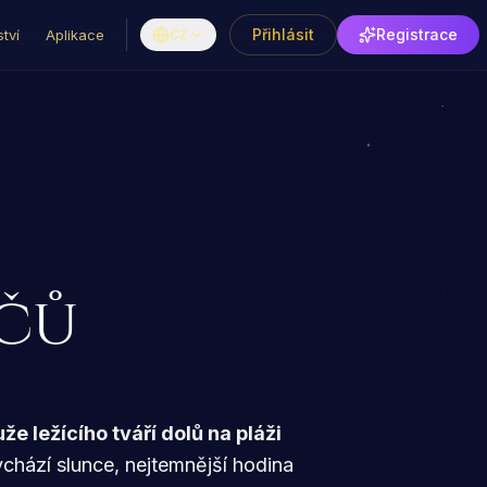
Přihlásit
Registrace
tví
Aplikace
CZ
ečů
že ležícího tváří dolů na pláži
ychází slunce, nejtemnější hodina