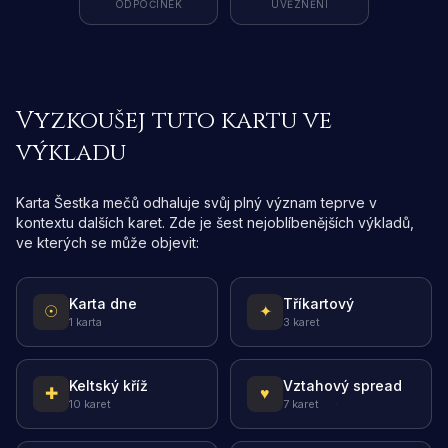
ODPOČINEK
UVĚZNĚNÍ
Vyzkoušej tuto kartu ve
výkladu
Karta Šestka mečů odhaluje svůj plný význam teprve v
kontextu dalších karet. Zde je šest nejoblíbenějších výkladů,
ve kterých se může objevit:
Karta dne
Tříkartový
☉
✦
1 karta
3 karet
Keltský kříž
Vztahový spread
✚
♥
10 karet
7 karet