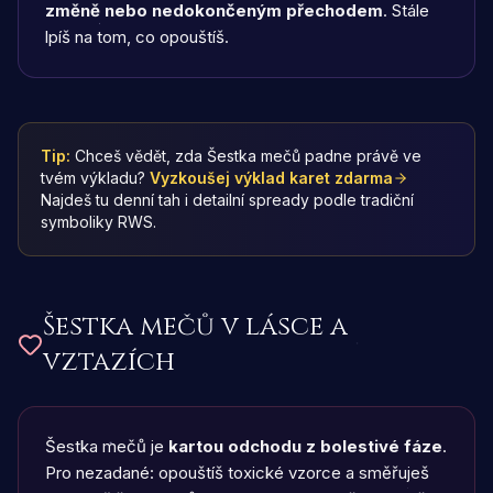
změně nebo nedokončeným přechodem
. Stále
lpíš na tom, co opouštíš.
Tip:
Chceš vědět, zda Šestka mečů padne právě ve
tvém výkladu?
Vyzkoušej výklad karet zdarma
Najdeš tu denní tah i detailní spready podle tradiční
symboliky RWS.
Šestka mečů
v lásce a
vztazích
Šestka mečů je
kartou odchodu z bolestivé fáze
.
Pro nezadané: opouštíš toxické vzorce a směřuješ