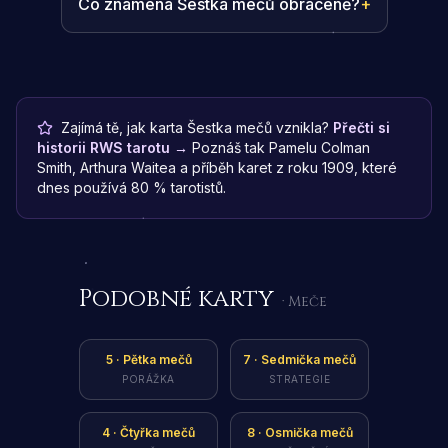
Co znamená Šestka mečů obráceně?
+
Zajímá tě, jak karta Šestka mečů vznikla?
Přečti si
historii RWS tarotu →
Poznáš tak Pamelu Colman
Smith, Arthura Waitea a příběh karet z roku 1909, které
dnes používá 80 % tarotistů.
Podobné karty
· Meče
5
·
Pětka mečů
7
·
Sedmička mečů
PORÁŽKA
STRATEGIE
4
·
Čtyřka mečů
8
·
Osmička mečů