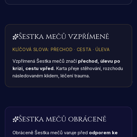
Šestka mečů vzpřímeně
KLÍČOVÁ SLOVA
:
PŘECHOD · CESTA · ÚLEVA
Vzpřímená Šestka mečů značí
přechod, úlevu po
krizi, cestu vpřed
. Karta přeje stěhování, rozchodu
následovaném klidem, léčení trauma.
Šestka mečů obráceně
Obráceně Šestka mečů varuje před
odporem ke