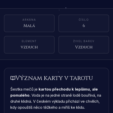
ARKÁNA
ČÍSLO
Malá
6
ELEMENT
ŽIVEL BAREV
vzduch
Vzduch
Význam karty v tarotu
Šestka mečů je
kartou přechodu k lepšímu, ale
pomalého
. Voda je na jedné straně lodě bouřlivá, na
druhé klidná. V českém výkladu přichází ve chvílích,
kdy opouštíš něco těžkého a míříš ke klidu.