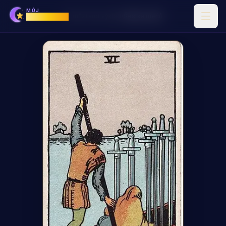
MŮJ
Horoskop
Domů
›
Tarot výklad
›
Šestka mečů