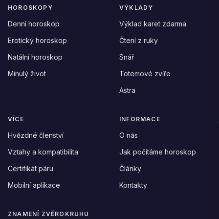
HOROSKOPY
VÝKLADY
Denní horoskop
Výklad karet zdarma
Erotický horoskop
Čtení z ruky
Natální horoskop
Snář
Minulý život
Totemové zvíře
Astra
VÍCE
INFORMACE
Hvězdné členství
O nás
Vztahy a kompatibilita
Jak počítáme horoskop
Certifikát páru
Články
Mobilní aplikace
Kontakty
ZNAMENÍ ZVĚROKRUHU