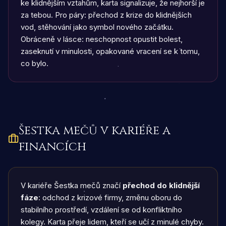
ke klidnějším vztahům, karta signalizuje, že nejhorší je
za tebou. Pro páry: přechod z krize do klidnějších
vod, stěhování jako symbol nového začátku.
Obráceně v lásce: neschopnost opustit bolest,
zaseknutí v minulosti, opakované vracení se k tomu,
co bylo.
Šestka mečů
v kariéře a
financích
V kariéře Šestka mečů značí
přechod do klidnější
fáze
: odchod z krizové firmy, změnu oboru do
stabilního prostředí, vzdálení se od konfliktního
kolegy. Karta přeje lidem, kteří se učí z minulé chyby.