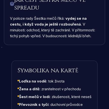
Jak číst Šestka mečů ve
spreadu
V poloze rady Šestka mečů říká:
vydej se na
cestu, i když voda je ještě rozbouřená
. V
minulosti: odchod, který tě zachránil. V přítomnosti:
tichý pohyb vpřed. V budoucnosti: klidnější břeh.
Symbolika na kartě
Loďka na vodě
: tok života
Žena a dítě
: zranitelnost v přechodu
Šest mečů v lodi
: zkušenosti, které neseš
Převozník s tyčí
: duchovní průvodce