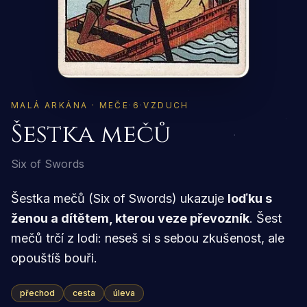
MALÁ ARKÁNA · MEČE
·
6
·
VZDUCH
Šestka mečů
Six of Swords
Šestka mečů (Six of Swords) ukazuje
loďku s
ženou a dítětem, kterou veze převozník
. Šest
mečů trčí z lodi: neseš si s sebou zkušenost, ale
opouštíš bouři.
přechod
cesta
úleva