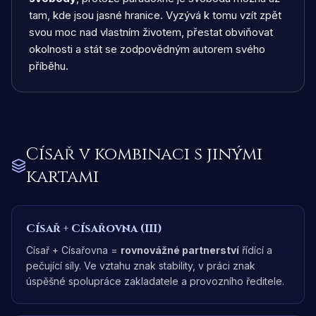
tam, kde jsou jasné hranice. Vyzývá k tomu vzít zpět
svou moc nad vlastním životem, přestat obviňovat
okolnosti a stát se zodpovědným autorem svého
příběhu.
Císař
v kombinaci s jinými
kartami
Císař
+
Císařovna (III)
Císař + Císařovna =
rovnovážné partnerství
řídící a
pečující síly. Ve vztahu znak stability, v práci znak
úspěšné spolupráce zakladatele a provozního ředitele.