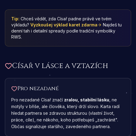
Tip:
Chceš vědět, zda Císař padne právě ve tvém
výkladu?
Vyzkoušej výklad karet zdarma
Najdeš tu
denní tah i detailní spready podle tradiční symboliky
RWS.
Císař
v lásce a vztazích
Pro nezadané
Pro nezadané Císař značí
zralou, stabilní lásku
, ne
motýly v břiše, ale člověka, který drží slovo. Karta radí
hledat partnera se zdravou strukturou (vlastní život,
práce, cíle), ne někoho, koho potřebuješ „zachránit".
Občas signalizuje staršího, zavedeného partnera.