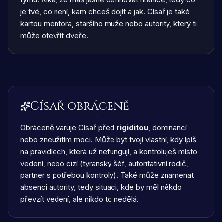
je tvé, co není, kam chceš dojít a jak. Císař je také
kartou mentora, staršího muže nebo autority, který ti
může otevřít dveře.
Císař obráceně
Obráceně varuje Císař před
rigiditou
, dominancí
nebo zneužitím moci. Může být tvojí vlastní, kdy lpíš
na pravidlech, která už nefungují, a kontroluješ místo
vedení, nebo cizí (tyranský šéf, autoritativní rodič,
partner s potřebou kontroly). Také může znamenat
absenci autority, tedy situaci, kde by měl někdo
převzít vedení, ale nikdo to nedělá.