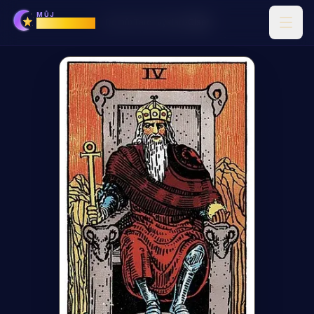
MŮJ
Horoskop
Domů
›
Tarot výklad
›
Císař