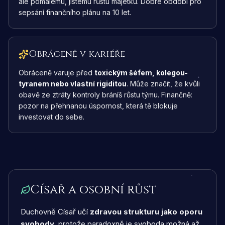
ale pomalému, jistému růstu majetku. Dobré období pro
sepsání finančního plánu na 10 let.
Obráceně v kariéře
Obráceně varuje před
toxickým šéfem, kolegou-
tyranem nebo vlastní rigiditou
. Může značit, že kvůli
obavě ze ztráty kontroly bráníš růstu týmu. Finančně:
pozor na přehnanou úspornost, která tě blokuje
investovat do sebe.
Císař a osobní růst
Duchovně Císař učí
zdravou strukturu jako oporu
svobody
, protože paradoxně je svoboda možná až