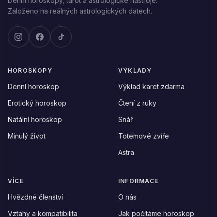
Denní horoskopy, tarot a astrologické nástroje.
Založeno na reálných astrologických datech.
HOROSKOPY
VÝKLADY
Denní horoskop
Výklad karet zdarma
Erotický horoskop
Čtení z ruky
Natální horoskop
Snář
Minulý život
Totemové zvíře
Astra
VÍCE
INFORMACE
Hvězdné členství
O nás
Vztahy a kompatibilita
Jak počítáme horoskop