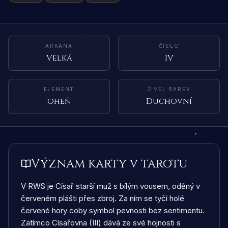
ARKÁNA
ČÍSLO
Velká
IV
ELEMENT
ŽIVEL BAREV
oheň
Duchovní
Význam karty v tarotu
V RWS je Císař starší muž s bílým vousem, oděný v
červeném plášti přes zbroj. Za ním se tyčí holé
červené hory coby symbol pevnosti bez sentimentu.
Zatímco Císařovna (III) dává ze své hojnosti s