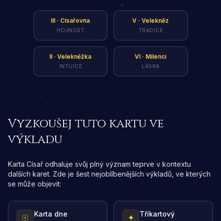
III
·
Císařovna
V
·
Velekněz
HOJNOST
TRADICE
II
·
Velekněžka
VI
·
Milenci
INTUICE
LÁSKA
Vyzkoušej tuto kartu ve
výkladu
Karta Císař odhaluje svůj plný význam teprve v kontextu
dalších karet. Zde je šest nejoblíbenějších výkladů, ve kterých
se může objevit:
Karta dne
Tříkartový
☉
✦