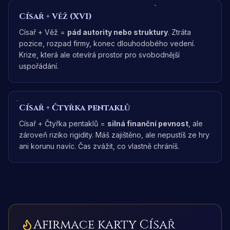
Císař
+
Věž (XVI)
Císař + Věž =
pád autority nebo struktury
. Ztráta
pozice, rozpad firmy, konec dlouhodobého vedení.
Krize, která ale otevírá prostor pro svobodnější
uspořádání.
Císař
+
Čtyřka pentaklů
Císař + Čtyřka pentaklů =
silná finanční pevnost
, ale
zároveň riziko rigidity. Máš zajištěno, ale nepustíš ze hry
ani korunu navíc. Čas zvážit, co vlastně chráníš.
Afirmace karty
Císař