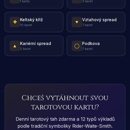
1 karta
3 karet
Keltský kříž
Vztahový spread
✚
♥
10 karet
7 karet
Kariérní spread
Podkova
▲
◯
5 karet
7 karet
Chceš vytáhnout svou
tarotovou kartu?
Denní tarotový tah zdarma a 12 typů výkladů
podle tradiční symboliky Rider-Waite-Smith.