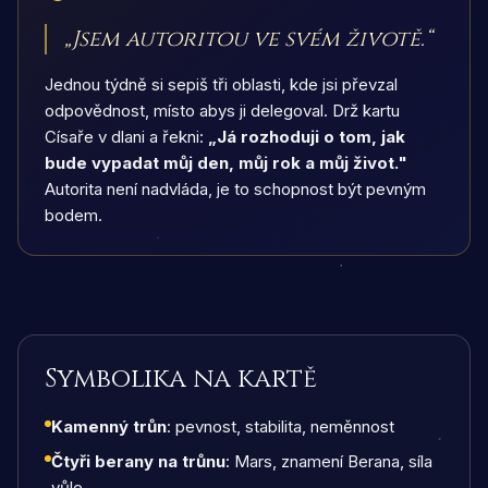
„
Jsem autoritou ve svém životě.
“
Jednou týdně si sepiš tři oblasti, kde jsi převzal
odpovědnost, místo abys ji delegoval. Drž kartu
Císaře v dlani a řekni:
„Já rozhoduji o tom, jak
bude vypadat můj den, můj rok a můj život."
Autorita není nadvláda, je to schopnost být pevným
bodem.
Symbolika na kartě
Kamenný trůn
: pevnost, stabilita, neměnnost
Čtyři berany na trůnu
: Mars, znamení Berana, síla
vůle