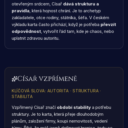
otevřeným srdcem, Císař
dává strukturu a
pravidla
, která hojnost chrání. Je to archetyp
zakladatele, otce rodiny, státníka, šéfa. V českém
výkladu karta často přichází, když je potřeba
převzít
odpovědnost
, vytvořit řád tam, kde je chaos, nebo
uplatnit zdravou autoritu.
Císař vzpřímeně
KLÍČOVÁ SLOVA
:
AUTORITA · STRUKTURA ·
STABILITA
Vzpřímený Císař značí
období stability
a potřebu
struktury. Je to karta, která přeje dlouhodobým
plánům, založení firmy, koupi nemovitosti, vedení
týmu. Říká, že máš jasně definovat hranice, tedy co