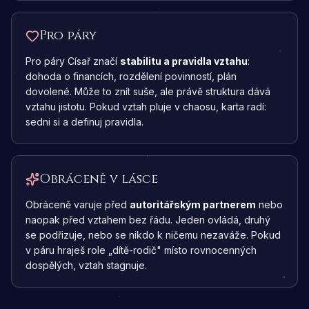
Pro páry
Pro páry Císař značí
stabilitu a pravidla vztahu
:
dohoda o financích, rozdělení povinností, plán
dovolené. Může to znít suše, ale právě struktura dává
vztahu jistotu. Pokud vztah pluje v chaosu, karta radí:
sedni si a definuj pravidla.
Obráceně v lásce
Obráceně varuje před
autoritářským partnerem
nebo
naopak před vztahem bez řádu. Jeden ovládá, druhý
se podřizuje, nebo se nikdo k ničemu nezaváže. Pokud
v páru hraješ role „dítě-rodič" místo rovnocenných
dospělých, vztah stagnuje.