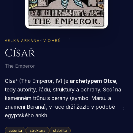
VELKÁ ARKÁNA
·
IV
·
OHEŇ
Císař
The Emperor
Císař (The Emperor, IV) je
archetypem Otce
,
tedy autority, řádu, struktury a ochrany. Sedí na
kamenném trůnu s berany (symbol Marsu a
znamení Berana), v ruce drží žezlo v podobě
egyptského ankh.
autorita
struktura
stabilita