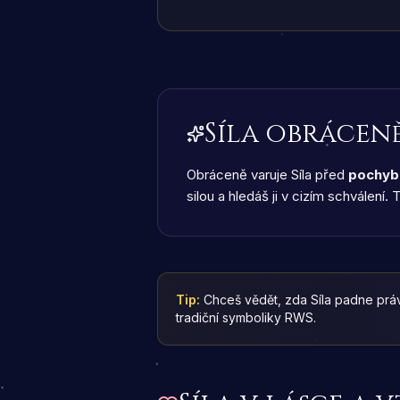
Síla obrácen
Obráceně varuje Síla před
pochyb
silou a hledáš ji v cizím schválení
Tip:
Chceš vědět, zda Síla padne prá
tradiční symboliky RWS.