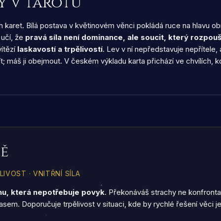
y v tarotu
h karet. Bílá postava v květinovém věnci pokládá ruce na hlavu obro
učí, že
pravá síla není dominance, ale soucit, který rozpouš
vítězí
laskavostí a trpělivostí
. Lev v ní nepředstavuje nepřítele, 
ít; máš ji obejmout. V českém výkladu karta přichází ve chvílích, 
ně
IVOST · VNITŘNÍ SÍLA
ahu, která nepotřebuje povyk
. Překonáváš strachy ne konfrontací,
lasem. Doporučuje trpělivost v situaci, kde by rychlé řešení věci je