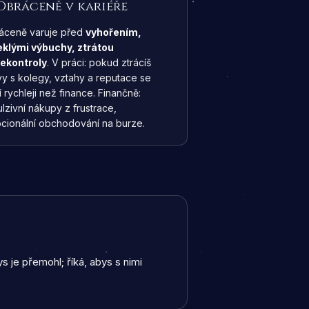
Obráceně v kariéře
áceně varuje před
vyhořením,
eklými výbuchy, ztrátou
ekontroly
. V práci: pokud ztrácíš
vy s kolegy, vztahy a reputace se
í rychleji než finance. Finančně:
lzivní nákupy z frustrace,
cionální obchodování na burze.
ys je přemohl; říká, abys s nimi