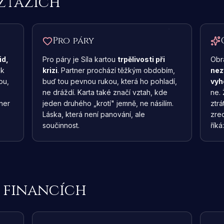
vztazích
Pro páry
id,
Pro páry je Síla kartou
trpělivosti při
Obr
 k
krizi
. Partner prochází těžkým obdobím,
nez
ou,
buď tou pevnou rukou, která ho pohladí,
vyh
ne dráždí. Karta také značí vztah, kde
ne. 
tner
jeden druhého „krotí" jemně, ne násilím.
ztrá
Láska, která není panování, ale
zre
součinnost.
říká
a financích