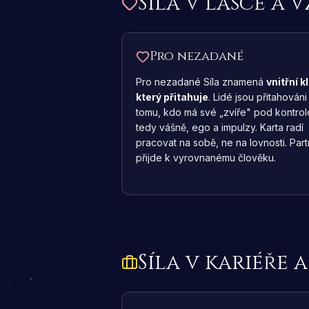
Síla
v lásce a 
Pro nezadané
Pro nezadané Síla znamená
vnitřní kl
který přitahuje
. Lidé jsou přitahováni
tomu, kdo má své „zvíře" pod kontrol
tedy vášně, ego a impulzy. Karta radí
pracovat na sobě, ne na lovnosti. Par
přijde k vyrovnanému člověku.
Síla
v kariéře 