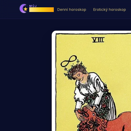
MŮJ
Horoskop
Denní horoskop
Erotický horoskop