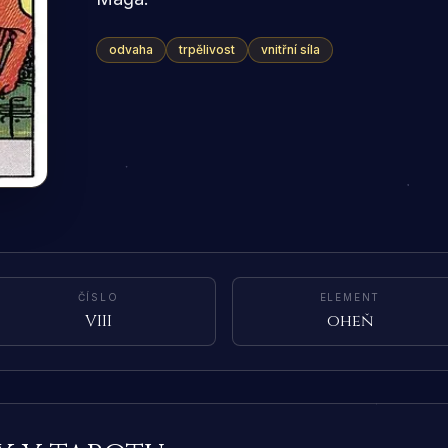
odvaha
trpělivost
vnitřní síla
ČÍSLO
ELEMENT
VIII
oheň