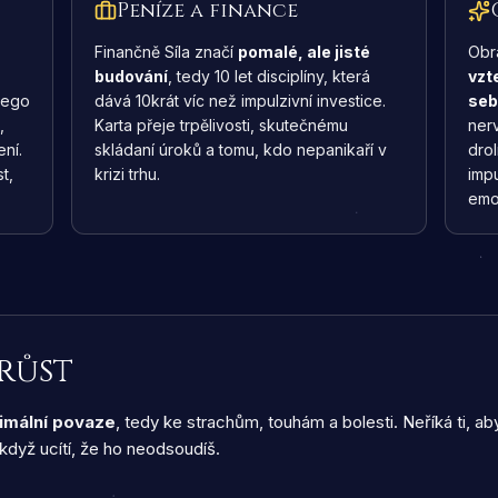
Peníze a finance
Finančně Síla značí
pomalé, ale jisté
Obr
budování
, tedy 10 let disciplíny, která
vzt
 ego
dává 10krát víc než impulzivní investice.
seb
,
Karta přeje trpělivosti, skutečnému
ner
ení.
skládaní úroků a tomu, kdo nepanikaří v
drol
t,
krizi trhu.
impu
emo
 růst
imální povaze
, tedy ke strachům, touhám a bolesti. Neříká ti, ab
když ucítí, že ho neodsoudíš.