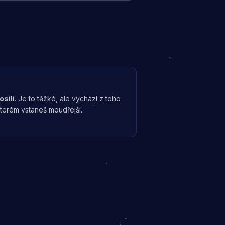
osílí
. Je to těžké, ale vychází z toho
kterém vstaneš moudřejší.