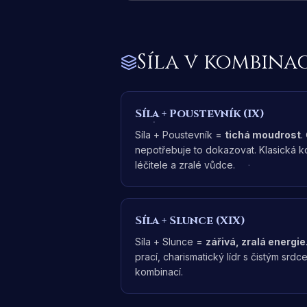
Síla
v kombinac
Síla
+
Poustevník (IX)
Síla + Poustevník =
tichá moudrost
.
nepotřebuje to dokazovat. Klasická 
léčitele a zralé vůdce.
Síla
+
Slunce (XIX)
Síla + Slunce =
zářivá, zralá energie
prací, charismatický lídr s čistým srdc
kombinací.