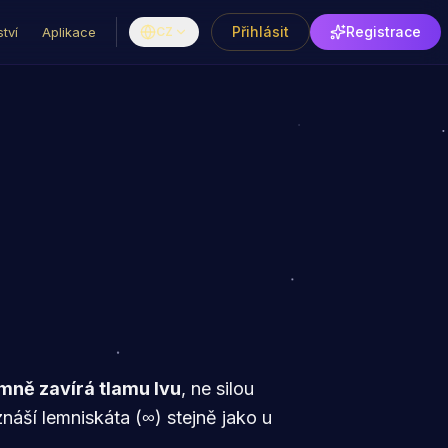
Přihlásit
Registrace
tví
Aplikace
CZ
emně zavírá tlamu lvu
, ne silou
znáší lemniskáta (∞) stejně jako u