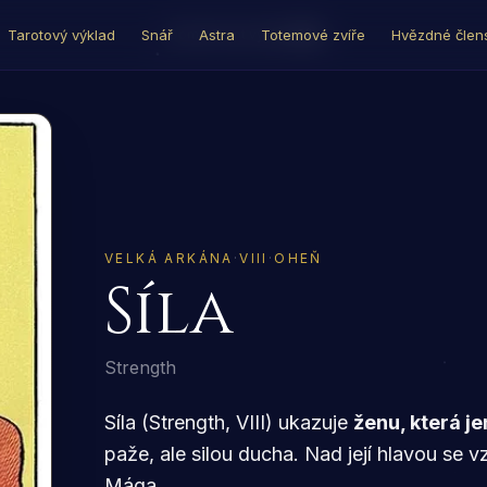
Tarotový výklad
Snář
Astra
Totemové zvíře
Hvězdné člens
Domů
›
Tarot výklad
›
Síla
VELKÁ ARKÁNA
·
VIII
·
OHEŇ
Síla
Strength
Síla (Strength, VIII) ukazuje
ženu, která j
paže, ale silou ducha. Nad její hlavou se v
Mága.