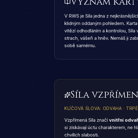
Význam kart
V RWS je Síla jedna z nejkrásnějšíc
klidným oddaným pohledem. Karta 
vítězí odhodláním a kontrolou, Síla 
strach, vášeň a hněv. Nemáš ji zab
sobě samému.
Síla vzpříme
KLÍČOVÁ SLOVA
:
ODVAHA · TRPĚL
Vzpřímená Síla značí
vnitřní odv
si získávají úctu charakterem, ne h
chvílích slabosti.