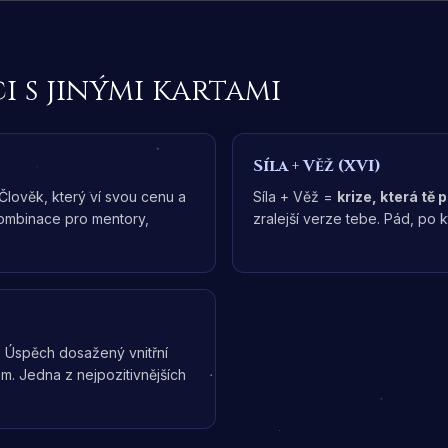
i s jinými kartami
Síla
+
Věž (XVI)
 Člověk, který ví svou cenu a
Síla + Věž =
krize, která tě p
kombinace pro mentory,
zralejší verze tebe. Pád, po 
. Úspěch dosažený vnitřní
em. Jedna z nejpozitivnějších