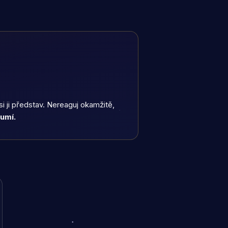
si ji představ. Nereaguj okamžitě,
zumí.