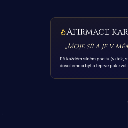
Afirmace ka
„
Moje síla je v mé
Při každém silném pocitu (vztek, st
dovol emoci být a teprve pak zvo