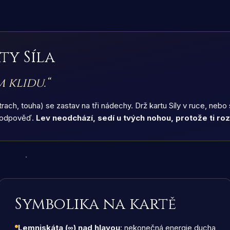
rty
Síla
m klidu.
“
rach, touha) se zastav na tři nádechy. Drž kartu Síly v ruce, nebo 
l odpověď.
Lev neodchází, sedí u tvých nohou, protože ti ro
Symbolika na kartě
Lemniskáta (∞) nad hlavou
: nekonečná energie ducha