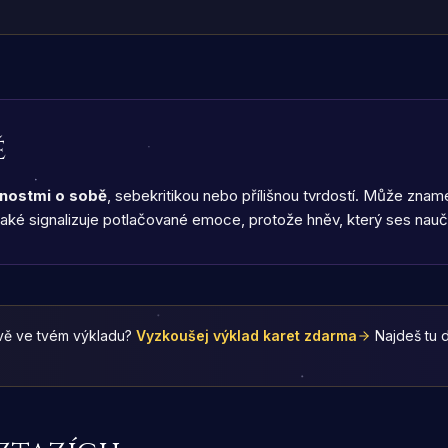
ě
nostmi o sobě
, sebekritikou nebo přílišnou tvrdostí. Může znamena
. Také signalizuje potlačované emoce, protože hněv, který ses naučil
vě ve tvém výkladu?
Vyzkoušej výklad karet zdarma
Najdeš tu d