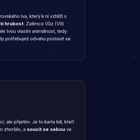
vského lva, který k ní vzhlíží s
tí hrubost
. Zatímco Vůz (VII)
ale tvou vlastní animálnost, tedy
kdy potřebuješ odvahu postavit se
 ale přijetím. Je to karta lidí, kteří
n zhoršilo, a
soucit se sebou
ve