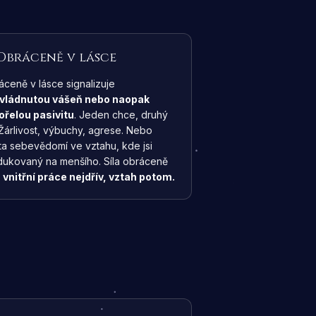
Obráceně v lásce
áceně v lásce signalizuje
vládnutou vášeň nebo naopak
ořelou pasivitu
. Jeden chce, druhý
Žárlivost, výbuchy, agrese. Nebo
ta sebevědomí ve vztahu, kde jsi
dukovaný na menšího. Síla obráceně
:
vnitřní práce nejdřív, vztah potom.