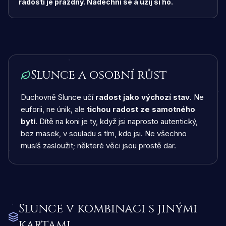
radosti je prázdný. Nadechni se a užij si ho.
Slunce a osobní růst
Duchovně Slunce učí
radost jako výchozí stav
. Ne
euforii, ne únik, ale
tichou radost ze samotného
bytí
. Dítě na koni je ty, když jsi naprosto autentický,
bez masek, v souladu s tím, kdo jsi. Ne všechno
musíš zasloužit; některé věci jsou prostě dar.
Slunce
v kombinaci s jinými
kartami