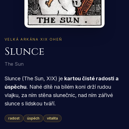
VELKÁ ARKÁNA
·
XIX
·
OHEŇ
Slunce
The Sun
Slunce (The Sun, XIX) je
kartou čisté radosti a
úspěchu
. Nahé dítě na bílém koni drží rudou
vlajku, za ním stěna slunečnic, nad ním zářivé
slunce s lidskou tváří.
radost
úspěch
vitalita