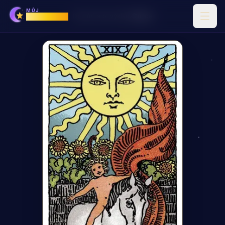
MŮJ
Horoskop
Domů
›
Tarot výklad
›
Slunce