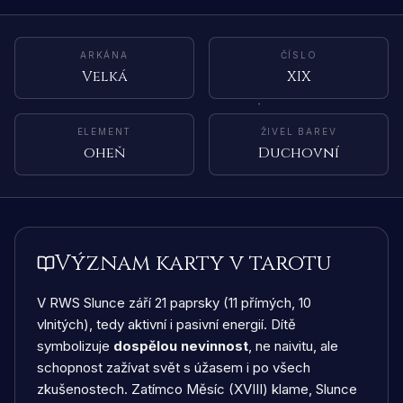
ARKÁNA
ČÍSLO
Velká
XIX
ELEMENT
ŽIVEL BAREV
oheň
Duchovní
Význam karty v tarotu
V RWS Slunce září 21 paprsky (11 přímých, 10
vlnitých), tedy aktivní i pasivní energií. Dítě
symbolizuje
dospělou nevinnost
, ne naivitu, ale
schopnost zažívat svět s úžasem i po všech
zkušenostech. Zatímco Měsíc (XVIII) klame, Slunce