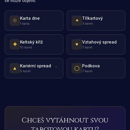
se může objevit:
Karta dne
Tříkartový
☉
✦
1 karta
3 karet
Keltský kříž
Vztahový spread
✚
♥
10 karet
7 karet
Kariérní spread
Podkova
▲
◯
5 karet
7 karet
Chceš vytáhnout svou
tarotovou kartu?