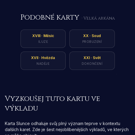
Podobné karty
· Velká arkána
XVIII
·
Měsíc
XX
·
Soud
ILUZE
PROBUZENÍ
XVII
·
Hvězda
XXI
·
Svět
NADĚJE
DOKONČENÍ
Vyzkoušej tuto kartu ve
výkladu
Karta Slunce odhaluje svůj plný význam teprve v kontextu
dalších karet. Zde je šest nejoblíbenějších výkladů, ve kterých