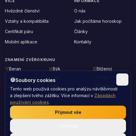
VÍCE
INFORMACE
Hvězdné členství
O nás
Vztahy a kompatibilita
Jak počítáme horoskop
Certifikát páru
Články
Mobilní aplikace
Kontakty
ZNAMENÍ ZVĚROKRUHU
Beran
Býk
Blíženci
Rak
Lev
Panna
🍪
Soubory cookies
Váhy
Štír
Střelec
Tento web používá cookies pro analýzu návštěvnosti
Kozoroh
Vodnář
Ryby
a zlepšení tvého zážitku. Více informací v
Zásadách
používání cookies
.
Přijmout vše
©
2026
muj-horoskop.cz: Denní horoskop zdarma pro všechna
Odmítnout
znamení zvěrokruhu
Obchodní podmínky
Podmínky použití
Ochrana údajů
Cookies