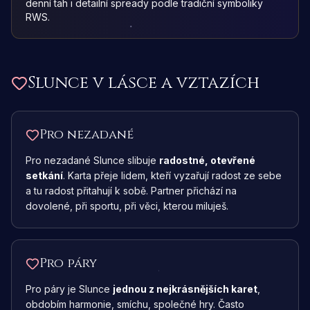
denní tah i detailní spready podle tradiční symboliky
RWS.
Slunce
v lásce a vztazích
Pro nezadané
Pro nezadané Slunce slibuje
radostné, otevřené
setkání
. Karta přeje lidem, kteří vyzařují radost ze sebe
a tu radost přitahují k sobě. Partner přichází na
dovolené, při sportu, při věci, kterou miluješ.
Pro páry
Pro páry je Slunce
jednou z nejkrásnějších karet
,
obdobím harmonie, smíchu, společné hry. Často