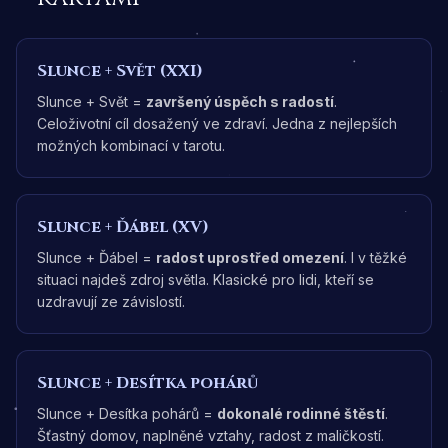
Slunce
+
Svět (XXI)
Slunce + Svět =
završený úspěch s radostí
.
Celoživotní cíl dosažený ve zdraví. Jedna z nejlepších
možných kombinací v tarotu.
Slunce
+
Ďábel (XV)
Slunce + Ďábel =
radost uprostřed omezení
. I v těžké
situaci najdeš zdroj světla. Klasické pro lidi, kteří se
uzdravují ze závislostí.
Slunce
+
Desítka pohárů
Slunce + Desítka pohárů =
dokonalé rodinné štěstí
.
Šťastný domov, naplněné vztahy, radost z maličkostí.