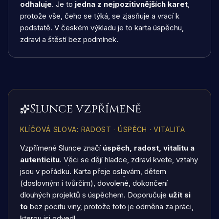
odhaluje
. Je to
jedna z nejpozitivnějších karet
,
protože vše, čeho se týká, se zjasňuje a vrací k
podstatě. V českém výkladu je to karta úspěchu,
zdraví a štěstí bez podmínek.
Slunce vzpřímeně
KLÍČOVÁ SLOVA
:
RADOST · ÚSPĚCH · VITALITA
Vzpřímené Slunce značí
úspěch, radost, vitalitu a
autenticitu
. Věci se dějí hladce, zdraví kvete, vztahy
jsou v pořádku. Karta přeje oslavám, dětem
(doslovným i tvůrčím), dovolené, dokončení
dlouhých projektů s úspěchem. Doporučuje
užít si
to
bez pocitu viny, protože toto je odměna za práci,
kterou jsi odvedl.