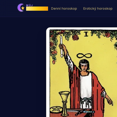
MŮJ
Horoskop
Denní horoskop
Erotický horoskop