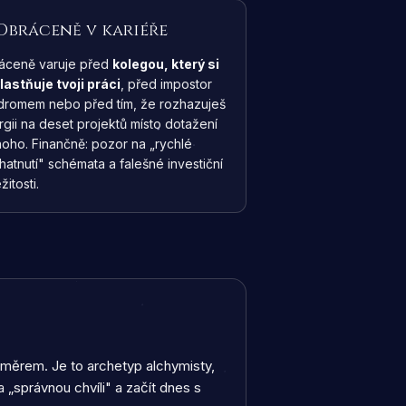
Obráceně v kariéře
áceně varuje před
kolegou, který si
lastňuje tvoji práci
, před impostor
dromem nebo před tím, že rozhazuješ
gii na deset projektů místo dotažení
noho. Finančně: pozor na „rychlé
atnutí" schémata a falešné investiční
žitosti.
měrem. Je to archetyp alchymisty,
 „správnou chvíli" a začít dnes s