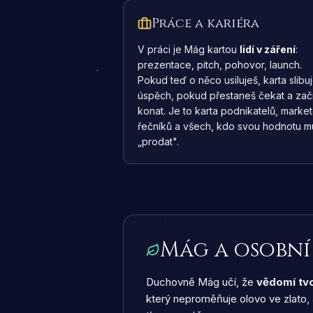
Práce a kariéra
V práci je Mág kartou
lidí v záření
:
prezentace, pitch, pohovor, launch.
Pokud teď o něco usiluješ, karta slibu
úspěch, pokud přestaneš čekat a za
konat. Je to karta podnikatelů, market
řečníků a všech, kdo svou hodnotu m
„prodat".
Mág a osobní
Duchovně Mág učí, že
vědomí tvo
který neproměňuje olovo ve zlato, a