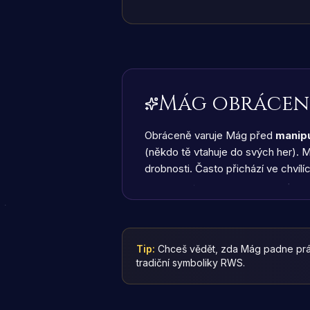
Mág obrácen
Obráceně varuje Mág před
manipu
(někdo tě vtahuje do svých her). M
drobnosti. Často přichází ve chvíl
Tip:
Chceš vědět, zda Mág padne prá
tradiční symboliky RWS.