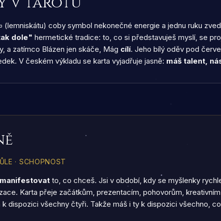
y v tarotu
(lemniskátu) coby symbol nekonečné energie a jednu ruku zvednu
tak dole"
hermetické tradice: to, co si představuješ myslí, se pr
y, a zatímco Blázen jen skáče, Mág
cílí
. Jeho bílý oděv pod červ
edek. V českém výkladu se karta vyjadřuje jasně:
máš talent, nás
ně
VŮLE · SCHOPNOST
manifestovat
to, co chceš. Jsi v období, kdy se myšlenky rychle 
alizace. Karta přeje začátkům, prezentacím, pohovorům, kreativní
 dispozici všechny čtyři. Takže máš i ty k dispozici všechno, co