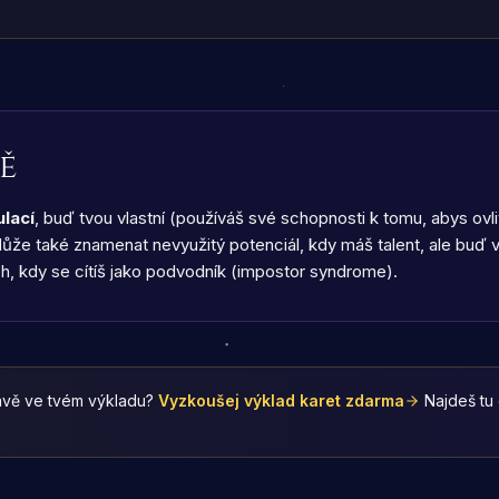
ě
lací
, buď tvou vlastní (používáš své schopnosti k tomu, abys ovl
ůže také znamenat nevyužitý potenciál, kdy máš talent, ale buď v n
ích, kdy se cítíš jako podvodník (impostor syndrome).
vě ve tvém výkladu?
Vyzkoušej výklad karet zdarma
Najdeš tu 