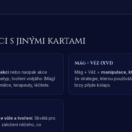
i s jinými kartami
Mág
+
Věž (XVI)
 akcí
nebo naopak akce
Mág + Věž =
manipulace, kt
hetyp, tvoření vnějšího (Mág)
že strategie, kterou používáš,
mělce, terapeuty, léčitele.
brzy přijde kolaps.
 vůle a tvoření
. Skvělá pro
o založení něčeho, co