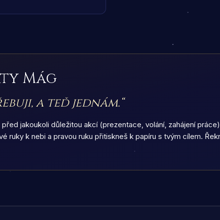
rty
Mág
ebuji, a teď jednám.
“
 před jakoukoli důležitou akcí (prezentace, volání, zahájení práce) 
 ruky k nebi a pravou ruku přitiskneš k papíru s tvým cílem. Řek