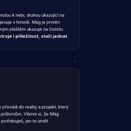
tou k nebi, druhou ukazující na
ojevuje v hmotě. Mág je prvním
eným pláštěm ukazuje na čistotu
troje i příležitost, stačí jednat
.
převádí do reality a projekt, který
m průlomům. Všimni si, že Mág
 potřebuješ, jen to umět