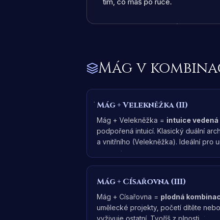
tím, co máš po ruce.
Mág
v kombinac
Mág
+
Velekněžka (II)
Mág + Velekněžka =
intuice vedená
podpořená intuicí. Klasický duální arc
a vnitřního (Velekněžka). Ideální pro u
Mág
+
Císařovna (III)
Mág + Císařovna =
plodná kombinace
umělecké projekty, početí dítěte neb
vyživuje ostatní. Tvoříš z plnosti.