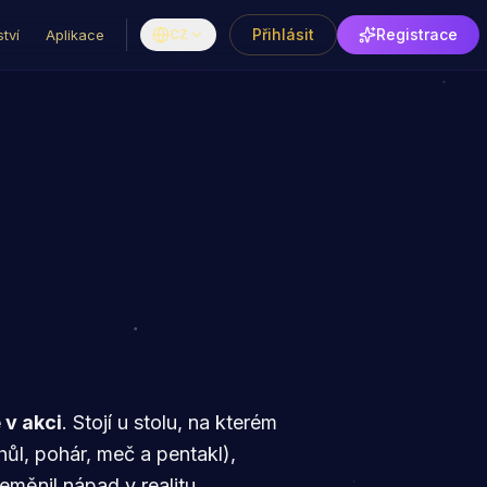
Přihlásit
Registrace
tví
Aplikace
CZ
 v akci
. Stojí u stolu, na kterém
ůl, pohár, meč a pentakl),
měnil nápad v realitu.