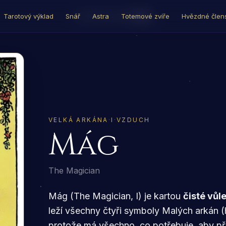
Tarotový výklad
Snář
Astra
Totemové zvíře
Hvězdné člens
Domů
›
Tarot výklad
›
Mág
VELKÁ ARKÁNA
·
I
·
VZDUCH
Mág
The Magician
Mág (The Magician, I) je kartou
čisté vůle
leží všechny čtyři symboly Malých arkán (h
protože má všechno, co potřebuje, aby pře