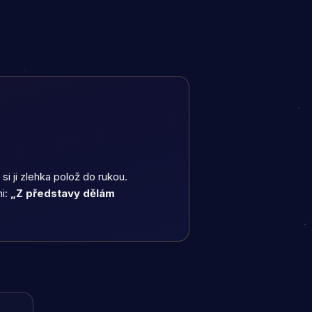
si ji zlehka polož do rukou.
ni:
„Z představy dělám