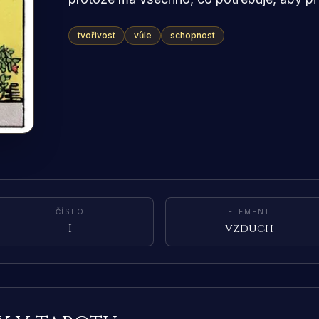
tvořivost
vůle
schopnost
ČÍSLO
ELEMENT
I
vzduch