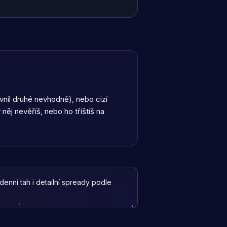
ivnil druhé nevhodně), nebo cizí
ěj nevěříš, nebo ho tříštíš na
denní tah i detailní spready podle