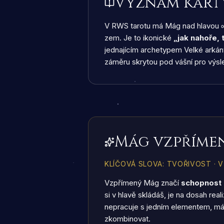
Význam kart
V RWS tarotu má Mág nad hlavou ∞ 
zem. Je to ikonické
„jak nahoře, 
jednajícím archetypem Velké arkán
záměru skrytou pod vášní pro výsl
Mág vzpříme
KLÍČOVÁ SLOVA
:
TVOŘIVOST · 
Vzpřímený Mág značí
schopnost 
si v hlavě skládáš, je na dosah re
nepracuje s jedním elementem, má k
zkombinovat.