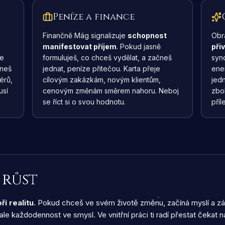
Peníze a finance
Finančně Mág signalizuje
schopnost
Obr
manifestovat příjem
. Pokud jasně
přiv
je
formuluješ, co chceš vydělat, a začneš
syn
čneš
jednat, peníze přitečou. Karta přeje
ener
érů,
cílovým zakázkám, novým klientům,
jed
usí
cenovým změnám směrem nahoru. Neboj
zboh
se říct si o svou hodnotu.
příle
 růst
ří realitu
. Pokud chceš ve svém životě změnu, začíná myslí a zá
le každodennost ve smysl. Ve vnitřní práci ti radí přestat čekat na