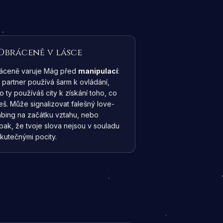
Obráceně v lásce
áceně varuje Mág před
manipulací
:
 partner používá šarm k ovládání,
 ty používáš city k získání toho, co
eš. Může signalizovat falešný love-
bing na začátku vztahu, nebo
pak, že tvoje slova nejsou v souladu
kutečnými pocity.