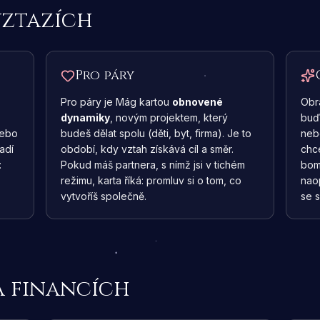
vztazích
Pro páry
Pro páry je Mág kartou
obnovené
Obr
dynamiky
, novým projektem, který
buď
nebo
budeš dělat spolu (děti, byt, firma). Je to
nebo
adí
období, kdy vztah získává cíl a směr.
chc
:
Pokud máš partnera, s nímž jsi v tichém
bom
režimu, karta říká: promluv si o tom, co
nao
vytvoříš společně.
se s
a financích