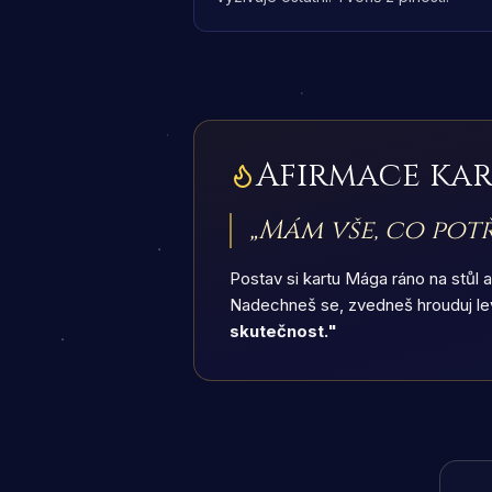
Afirmace ka
„
Mám vše, co potř
Postav si kartu Mága ráno na stůl a
Nadechneš se, zvedneš hrouduj levé
skutečnost."