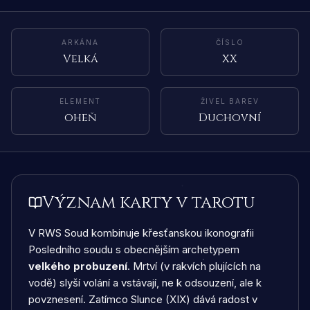
ARKÁNA
ČÍSLO
Velká
XX
ELEMENT
ŽIVEL BAREV
oheň
Duchovní
Význam karty v tarotu
V RWS Soud kombinuje křesťanskou ikonografii
Posledního soudu s obecnějším archetypem
velkého probuzení
. Mrtví (v rakvích plujících na
vodě) slyší volání a vstávají, ne k odsouzení, ale k
povznesení. Zatímco Slunce (XIX) dává radost v