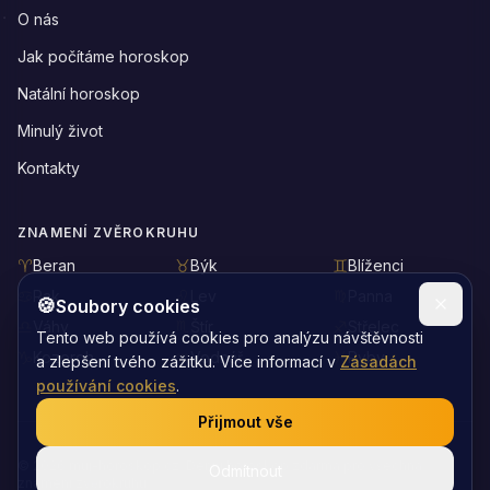
O nás
Jak počítáme horoskop
Natální horoskop
Minulý život
Kontakty
ZNAMENÍ ZVĚROKRUHU
Beran
Býk
Blíženci
Rak
Lev
Panna
🍪
Soubory cookies
Váhy
Štír
Střelec
Tento web používá cookies pro analýzu návštěvnosti
Kozoroh
Vodnář
Ryby
a zlepšení tvého zážitku. Více informací v
Zásadách
používání cookies
.
Přijmout vše
©
2026
muj-horoskop.cz: Denní horoskop zdarma pro všechna
Odmítnout
znamení zvěrokruhu