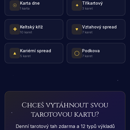
Karta dne
Tříkartový
☉
✦
1 karta
3 karet
Keltský kříž
Vztahový spread
✚
♥
10 karet
7 karet
Kariérní spread
Podkova
▲
◯
5 karet
7 karet
Chceš vytáhnout svou
tarotovou kartu?
Denní tarotový tah zdarma a 12 typů výkladů