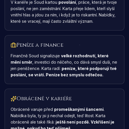
V kariéře je Soud kartou
povolání
, práce, která je tvoje
poslání, ne jen zaměstnání. Karta přeje lidem, kteří slyší
vnitřní hlas a jdou za ním, i když je to riskantní. Nabídky,
které se vracejí, mají často zvláštní význam.
Peníze a finance
Finančně Soud signalizuje
velké rozhodnutí, které
mění směr
, investici do něčeho, co dává smysl duši, ne
jen peněžence. Karta radí:
peníze, které podporují tvé
poslání, se vrátí. Peníze bez smyslu odtečou.
Obráceně v kariéře
Obráceně varuje před
promeškanými šancemi
.
Nabídka byla, ty jsi ji nechal odejít, teď lítost. Karta
obráceně ale také říká:
ještě není pozdě. Vzkříšení je
možné, pokud ho teď přijmeš.