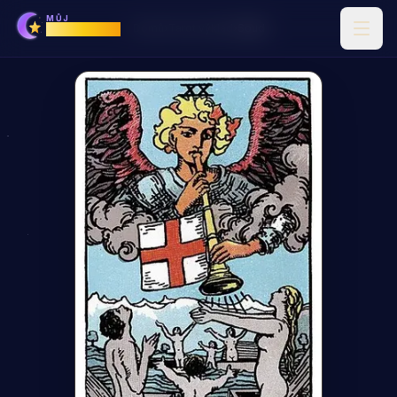
MŮJ
Horoskop
Domů
›
Tarot výklad
›
Soud