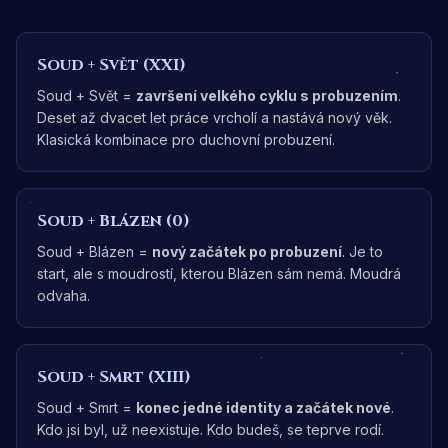
Soud
+
Svět (XXI)
Soud + Svět =
završení velkého cyklu s probuzením
.
Deset až dvacet let práce vrcholí a nastává nový věk.
Klasická kombinace pro duchovní probuzení.
Soud
+
Blázen (0)
Soud + Blázen =
nový začátek po probuzení
. Je to
start, ale s moudrostí, kterou Blázen sám nemá. Moudrá
odvaha.
Soud
+
Smrt (XIII)
Soud + Smrt =
konec jedné identity a začátek nové
.
Kdo jsi byl, už neexistuje. Kdo budeš, se teprve rodí.