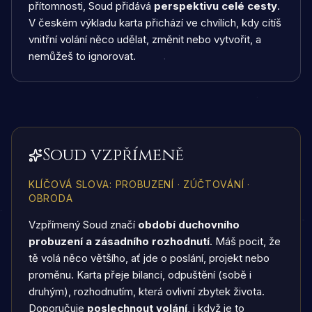
přítomnosti, Soud přidává
perspektivu celé cesty
.
V českém výkladu karta přichází ve chvílích, kdy cítíš
vnitřní volání něco udělat, změnit nebo vytvořit, a
nemůžeš to ignorovat.
Soud vzpřímeně
KLÍČOVÁ SLOVA
:
PROBUZENÍ · ZÚČTOVÁNÍ ·
OBRODA
Vzpřímený Soud značí
období duchovního
probuzení a zásadního rozhodnutí
. Máš pocit, že
tě volá něco většího, ať jde o poslání, projekt nebo
proměnu. Karta přeje bilanci, odpuštění (sobě i
druhým), rozhodnutím, která ovlivní zbytek života.
Doporučuje
poslechnout volání
, i když je to