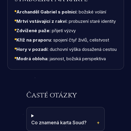
Archanděl Gabriel s polnicí
: božské volání
Mrtví vstávající z rakví
: probuzení staré identity
Zdvižené paže
: přijetí výzvy
Kříž na praporu
: spojení čtyř živlů, celistvost
Hory v pozadí
: duchovní výška dosažená cestou
Modrá obloha
: jasnost, božská perspektiva
Časté otázky
Co znamená karta Soud?
+