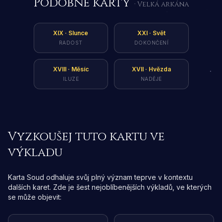
Podobné karty
· Velká arkána
XIX
·
Slunce
XXI
·
Svět
RADOST
DOKONČENÍ
XVIII
·
Měsíc
XVII
·
Hvězda
ILUZE
NADĚJE
Vyzkoušej tuto kartu ve
výkladu
Karta Soud odhaluje svůj plný význam teprve v kontextu
dalších karet. Zde je šest nejoblíbenějších výkladů, ve kterých
se může objevit: