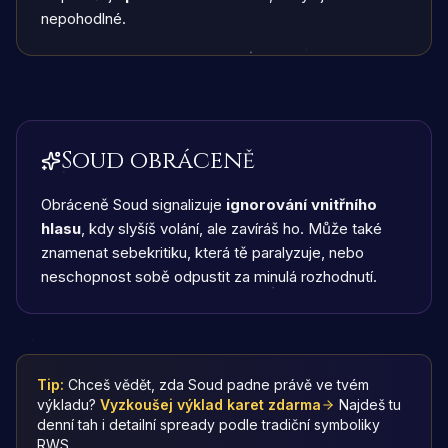
nepohodlné.
Soud obráceně
Obráceně Soud signalizuje
ignorování vnitřního
hlasu
, kdy slyšíš volání, ale zavíráš ho. Může také
znamenat sebekritiku, která tě paralyzuje, nebo
neschopnost sobě odpustit za minulá rozhodnutí.
Tip:
Chceš vědět, zda Soud padne právě ve tvém
výkladu?
Vyzkoušej výklad karet zdarma
Najdeš tu
denní tah i detailní spready podle tradiční symboliky
RWS.