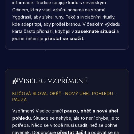
informace. Tradice spojuje kartu s severským
Odinem, který visel vzhůru nohama na stromě
Yggdrasil, aby získal runy. Také s iniciačními rituály,
kde adept trpí, aby prošel branou. V českém výkladu
karta často přichází, když jsi v
zaseknuté situaci
a
jediné řešení je
přestat se snažit
.
Viselec vzpřímeně
KLÍČOVÁ SLOVA
:
OBĚŤ · NOVÝ ÚHEL POHLEDU ·
PAUZA
Vzpřímený Viselec značí
pauzu, oběť a nový úhel
pohledu
. Situace se nehýbe, ale to není chyba, je to
potřeba. Něco se v tobě musí usadit, než se pohne
navenek. Doporučuje
přestat tlačit
a podívat se na