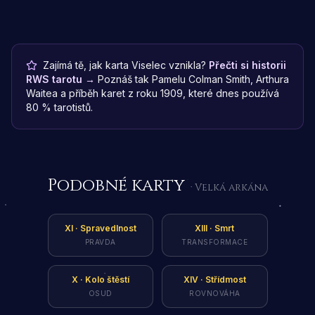
Zajímá tě, jak karta Viselec vznikla?
Přečti si historii
RWS tarotu →
Poznáš tak Pamelu Colman Smith, Arthura
Waitea a příběh karet z roku 1909, které dnes používá
80 % tarotistů.
Podobné karty
· Velká arkána
XI
·
Spravedlnost
XIII
·
Smrt
PRAVDA
TRANSFORMACE
X
·
Kolo štěstí
XIV
·
Střídmost
OSUD
ROVNOVÁHA