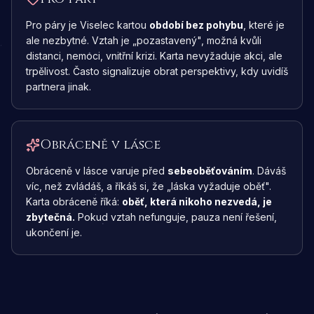
Pro páry je Viselec kartou
období bez pohybu
, které je
ale nezbytné. Vztah je „pozastavený", možná kvůli
distanci, nemoci, vnitřní krizi. Karta nevyžaduje akci, ale
trpělivost. Často signalizuje obrat perspektivy, kdy uvidíš
partnera jinak.
Obráceně v lásce
Obráceně v lásce varuje před
sebeoběťováním
. Dáváš
víc, než zvládáš, a říkáš si, že „láska vyžaduje oběť".
Karta obráceně říká:
oběť, která nikoho nezvedá, je
zbytečná.
Pokud vztah nefunguje, pauza není řešení,
ukončení je.