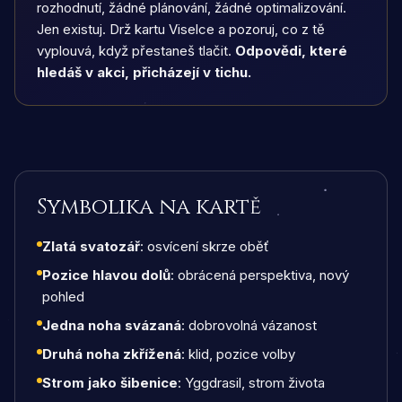
rozhodnutí, žádné plánování, žádné optimalizování.
Jen existuj. Drž kartu Viselce a pozoruj, co z tě
vyplouvá, když přestaneš tlačit.
Odpovědi, které
hledáš v akci, přicházejí v tichu.
Symbolika na kartě
Zlatá svatozář
: osvícení skrze oběť
Pozice hlavou dolů
: obrácená perspektiva, nový
pohled
Jedna noha svázaná
: dobrovolná vázanost
Druhá noha zkřížená
: klid, pozice volby
Strom jako šibenice
: Yggdrasil, strom života