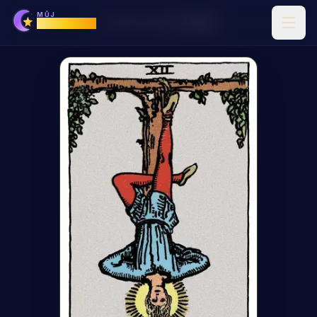
MŮJ
Horoskop
Domů
›
Tarot výklad
›
Viselec