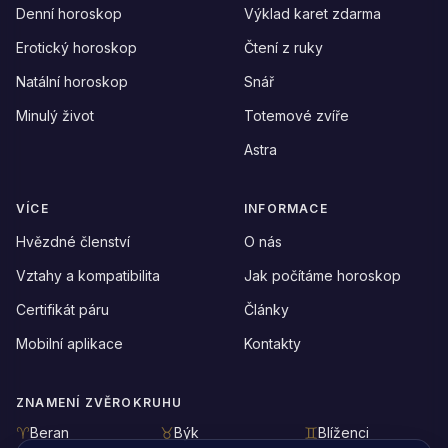
Denní horoskop
Výklad karet zdarma
Erotický horoskop
Čtení z ruky
Natální horoskop
Snář
Minulý život
Totemové zvíře
Astra
VÍCE
INFORMACE
Hvězdné členství
O nás
Vztahy a kompatibilita
Jak počítáme horoskop
Certifikát páru
Články
Mobilní aplikace
Kontakty
ZNAMENÍ ZVĚROKRUHU
Beran
Býk
Blíženci