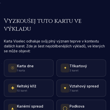
Vyzkoušej tuto kartu ve
výkladu
Karta Viselec odhaluje svůj plný význam teprve v kontextu
dalších karet. Zde je šest nejoblíbenějších výkladů, ve kterých
se může objevit:
Karta dne
Tříkartový
☉
✦
1 karta
3 karet
Keltský kříž
Vztahový spread
✚
♥
10 karet
7 karet
Kariérní spread
Podkova
▲
◯