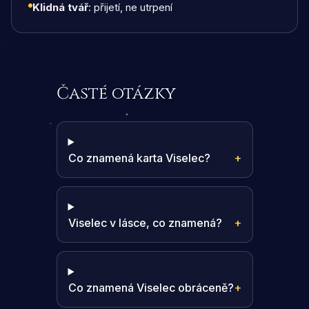
Klidná tvář
: přijetí, ne utrpení
Časté otázky
Co znamená karta Viselec?
+
Viselec v lásce, co znamená?
+
Co znamená Viselec obráceně?
+