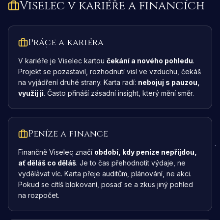
Viselec
v kariéře a financích
Práce a kariéra
V kariéře je Viselec kartou
čekání a nového pohledu
.
Projekt se pozastavil, rozhodnutí visí ve vzduchu, čekáš
na vyjádření druhé strany. Karta radí:
nebojuj s pauzou,
využij ji
. Často přináší zásadní insight, který mění směr.
Peníze a finance
Finančně Viselec značí
období, kdy peníze nepřijdou,
ať děláš co děláš
. Je to čas přehodnotit výdaje, ne
vydělávat víc. Karta přeje auditům, plánování, ne akci.
Pokud se cítíš blokovaní, posaď se a zkus jiný pohled
na rozpočet.