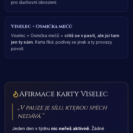
pro duchovní obrození.
Viselec
+
Osmička mečů
Viselec + Osmička mečů =
cítíš se v pasti, ale jsi tam
jen ty sám
. Karta říká: podívej se jinak a ty provazy
povolí.
Afirmace karty
Viselec
„
V pauze je sílu, kterou spěch
nedává.
“
Jeden den v týdnu
nic neřeš aktivně
. Žádné