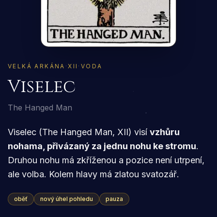
VELKÁ ARKÁNA
·
XII
·
VODA
Viselec
The Hanged Man
Viselec (The Hanged Man, XII) visí
vzhůru
nohama, přivázaný za jednu nohu ke stromu
.
Druhou nohu má zkříženou a pozice není utrpení,
ale volba. Kolem hlavy má zlatou svatozář.
oběť
nový úhel pohledu
pauza