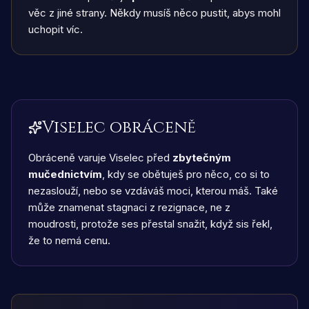
věc z jiné strany. Někdy musíš něco pustit, abys mohl
uchopit víc.
Viselec obráceně
Obráceně varuje Viselec před
zbytečným
mučednictvím
, kdy se obětuješ pro něco, co si to
nezaslouží, nebo se vzdáváš moci, kterou máš. Také
může znamenat stagnaci z rezignace, ne z
moudrosti, protože ses přestal snažit, když sis řekl,
že to nemá cenu.