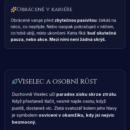
Obráceně v kariéře
Obráceně varuje před
zbytečnou pasivitou
: čekáš na
něco, co nepřijde. Nebo naopak pokračuješ v něčem,
co tobě ubíjí, místo ukončení. Karta říká:
buď skutečná
pauza, nebo akce. Mezi nimi není žádná skrýš.
Viselec a osobní růst
Duchovně Viselec učí
paradox zisku skrze ztrátu
.
Když přestaneš tlačit, vesmír najde cestu; když
pustíš, dostaneš víc. Zlatá svatozář kolem jeho hlavy
je symbolem
osvícení v okamžiku, kdy jsi nejvíc
bezmocný
.